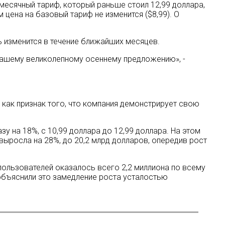
месячный тариф, который раньше стоил 12,99 доллара,
 цена на базовый тариф не изменится ($8,99). О
ь изменится в течение ближайших месяцев.
нашему великолепному осеннему предложению», -
г как признак того, что компания демонстрирует свою
зу на 18%, с 10,99 доллара до 12,99 доллара. На этом
м выросла на 28%, до 20,2 млрд долларов, опередив рост
 пользователей оказалось всего 2,2 миллиона по всему
x объяснили это замедление роста усталостью