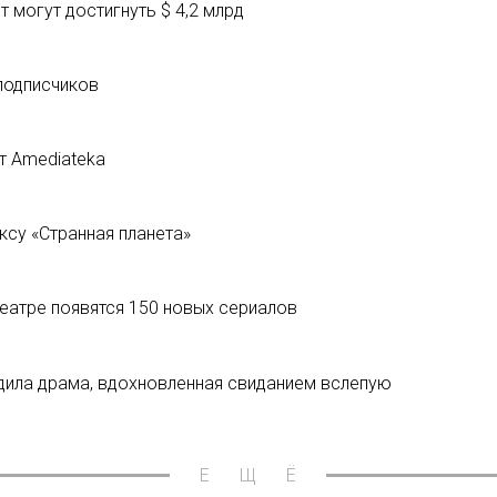
 могут достигнуть $ 4,2 млрд
 подписчиков
т Amediateka
ксу «Странная планета»
еатре появятся 150 новых сериалов
дила драма, вдохновленная свиданием вслепую
ЕЩЁ