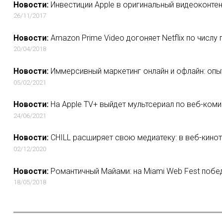
Новости:
Инвестиции Apple в оригинальный видеоконтент
26/11/2017
Новости:
Amazon Prime Video догоняет Netflix по числу
20/04/2018
Новости:
Иммерсивный маркетинг онлайн и офлайн: опы
05/02/2021
Новости:
На Apple TV+ выйдет мультсериал по веб-коми
24/06/2021
Новости:
CHILL расширяет свою медиатеку: в веб-кинот
02/12/2020
Новости:
Романтичный Майами: на Miami Web Fest побе
18/05/2018