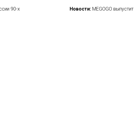
ссии 90-х
Новости:
MEGOGO выпустит 
28/04/2020
Новости:
Хавьер Бардем сыг
Amazon
29/03/2018
самыми популярными на IVI
Новости:
Премьера новых се
«Союзмультфильма»
15/03/2018
 концлагеря после требования
Новости:
На фестивале «Кор
27/04/2021
вости
О нас
ение
База ПРО
йфхак
WEB Сериалы
ензии
такты