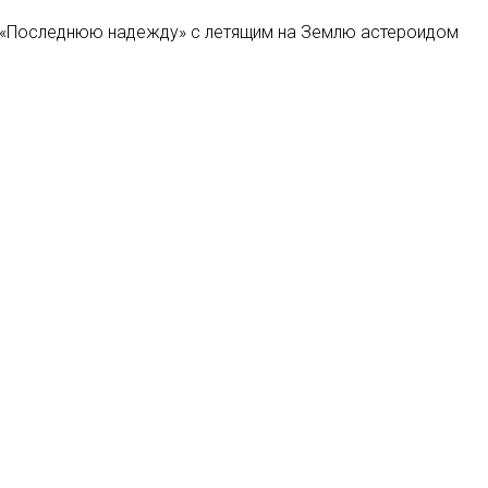
«Последнюю надежду» с летящим на Землю астероидом
рает конкистадора в сериале Стивена Спилберга для
рий «Простоквашино» состоится на YouTube-канале
оче» в этом году будет работать команда отборщиков
Мы в соцсетях: