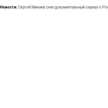
Новости:
Сергей Минаев снял документальный сериал о Ро
24/12/2020
Новости:
Netflix обошел кабельное и YouTube
05/07/2018
Новости:
«Мажор», «Спутник» и «Джентльмены» оказались 
29/12/2020
Новости:
Netflix внесет изменения в сериал про охранника
премьера Польши
15/11/2019
Но
Мн
Ла
Рец
Кон