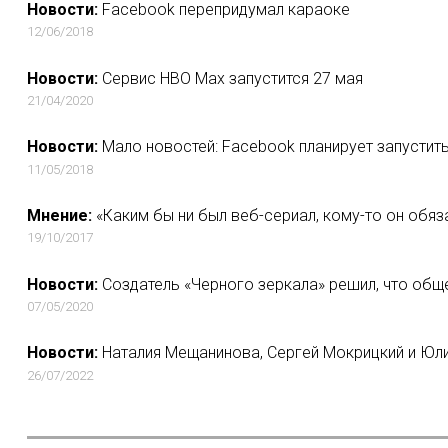
Новости:
Facebook перепридумал караоке
12/06/2018
Новости:
Сервис HBO Max запустится 27 мая
21/04/2020
Новости:
Мало новостей: Facebook планирует запусти
11/05/2018
Мнение:
«Каким бы ни был веб-сериал, кому-то он обяза
19/10/2017
Новости:
Создатель «Черного зеркала» решил, что обще
07/05/2020
Новости:
Наталия Мещанинова, Сергей Мокрицкий и Юли
26/07/2022