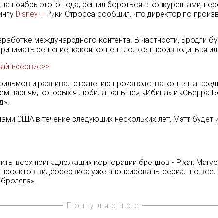
на ноябрь этого года, решил бороться с конкурентами, пер
тингу
Disney +
Рики Стросса сообщил, что директор по произв
работке международного контента. В частности, Бродли буд
принимать решение, какой контент должен производиться ил
лайн-сервис>>
 фильмов и развивал стратегию производства контента сред
сем парням, которых я любила раньше», «Ибица» и «Сьерра Б
д».
лами США в течение следующих нескольких лет, Мэтт будет
екты всех принадлежащих корпорации брендов - Pixar, Marve
ых проектов видеосервиса уже анонсированы сериал по все
 бродяга».
Популярное