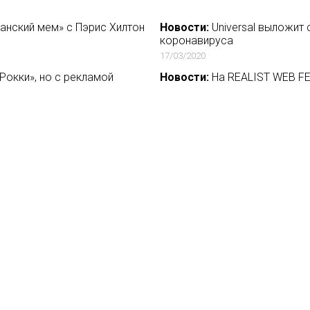
канский мем» с Пэрис Хилтон
Новости:
Universal выложит
коронавируса
17/03/2020
Рокки», но с рекламой
Новости:
На REALIST WEB FE
01/08/2021
атр LAVA
Новости:
Facebook запускае
22/03/2018
ию искусственного
Новости:
Михаил Шац вместе
поколений
31/08/2021
вости
О нас
ение
База ПРО
йфхак
WEB Сериалы
ензии
такты