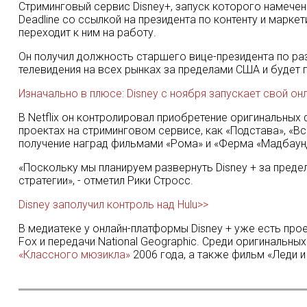
Стриминговый сервис Disney+, запуск которого намечен 
Deadline со ссылкой на президента по контенту и марке
переходит к ним на работу.
Он получил должность старшего вице-президента по раз
телевидения на всех рынках за пределами США и будет 
Изначально в плюсе: Disney с ноября запускает свой он
В Netflix он контролировал приобретение оригинальных
проектах на стриминговом сервисе, как «Подстава», «В
получение наград фильмами «Рома» и «Ферма «Мадбаун
«Поскольку мы планируем развернуть Disney + за преде
стратегии», - отметил Рики Стросс.
Disney заполучил контроль над Hulu>>
В медиатеке у онлайн-платформы Disney + уже есть про
Fox и передачи National Geographic. Среди оригинальн
«Классного мюзикла»
2006 года, а также фильм «Леди и