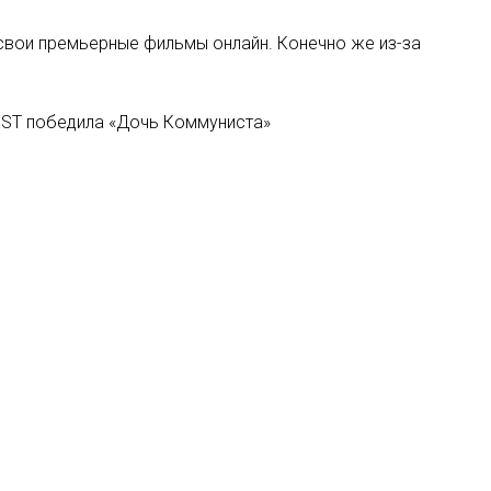
 свои премьерные фильмы онлайн. Конечно же из-за
ST победила «Дочь Коммуниста»
т платную подписку и механизмы монетизации видео
 со своей дочерью Соней запустил подкаст-шоу о разнице
Мы в соцсетях: