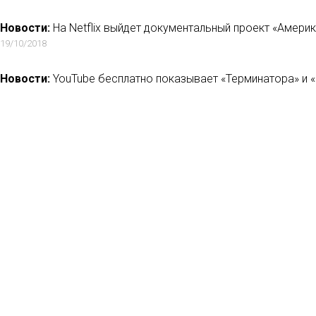
Новости:
На Netflix выйдет документальный проект «Амери
19/10/2018
Новости:
YouTube бесплатно показывает «Терминатора» и «
23/11/2018
Новости:
Star Media запускает собственный онлайн-киноте
06/09/2021
Новости:
В Белоруссии сняли короткометражку по сценар
интеллекта
28/11/2017
Но
Мн
Ла
Рец
Кон