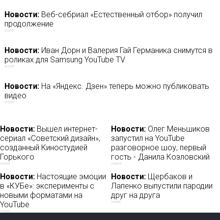
Новости:
Веб-себриал «Естественный отбор» получил
продолжение
23/09/2021
Новости:
Иван Дорн и Валерия Гай Германика снимутся в
роликах для Samsung YouTube TV
02/11/2017
Новости:
На «Яндекс. Дзен» теперь можно публиковать
видео
27/09/2019
Новости:
Вышел интернет-
Новости:
Олег Меньшиков
сериал «Советский дизайн»,
запустил на YouTube
созданный Киностудией
разговорное шоу, первый
Горького
гость - Данила Козловский
16/09/2021
19/04/2018
Новости:
Настоящие эмоции
Новости:
Щербаков и
в «КУБе»: эксперименты с
Лапенко выпустили пародии
новыми форматами на
друг на друга
YouTube
01/04/2021
11/04/2019