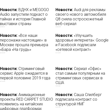
Новости:
ВДНХ и MEGOGO
Новости:
Audi для рекламы
Audio запустили подкаст о
своего нового автомобиля
тайнах и истории Главной
Q8 сняла остросюжетный
выставки страны
веб-сериал
28/08/2021
23/05/2018
Новости:
«Все наши
Новости:
«Улучшить
персонажи настоящие»: в
здоровье интернета»: Google
Москве прошла премьера
и Facebook подписали
«Бара «На грудь»
«сетевой контракт»
26/09/2018
07/11/2018
Новости:
Стриминговый
Новости:
Сериал «Офис»
сервис Apple ожидается в
стал самым популярным на
первой половине 2019 года
стриминговых сервисах в
США
26/10/2018
13/01/2021
Новости:
Анимационные
Новости:
Саша Спилберг
проекты RED CARPET STUDIO
подписала контракт со
появились на китайских
структурой НМГ
цифровых платформах
06/02/2020