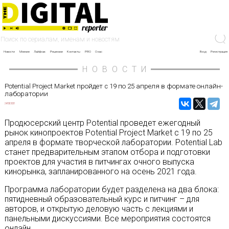
Новости
Мнение
Лайфхак
Рецензии
Контакты
PRO
О нас
Вход
Регистрация
НОВОСТИ
Potential Project Market пройдет c 19 по 25 апреля в формате онлайн-
лаборатории
24/03/2021
Продюсерский центр Potential проведет ежегодный
рынок кинопроектов Potential Project Market c 19 по 25
апреля в формате творческой лаборатории. Potential Lab
станет предварительным этапом отбора и подготовки
проектов для участия в питчингах очного выпуска
кинорынка, запланированного на осень 2021 года.
Программа лаборатории будет разделена на два блока:
пятидневный образовательный курс и питчинг – для
авторов, и открытую деловую часть с лекциями и
панельными дискуссиями. Все мероприятия состоятся
онлайн.