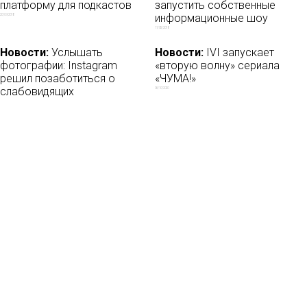
платформу для подкастов
запустить собственные
информационные шоу
20/09/2018
11/05/2018
Новости:
Услышать
Новости:
IVI запускает
фотографии: Instagram
«вторую волну» сериала
решил позаботиться о
«ЧУМА!»
слабовидящих
06/10/2020
29/11/2018
Новости
О нас
Мы в соцсетях:
Мнение
База ПРО
Лайфхак
WEB Сериалы
Рецензии
Контакты