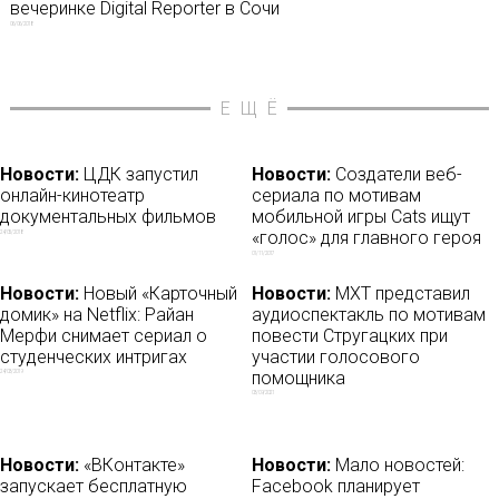
вечеринке Digital Reporter в Сочи
06/06/2018
ЕЩЁ
Новости:
ЦДК запустил
Новости:
Создатели веб-
онлайн-кинотеатр
сериала по мотивам
документальных фильмов
мобильной игры Cats ищут
«голос» для главного героя
24/05/2018
01/11/2017
Новости:
Новый «Карточный
Новости:
МХТ представил
домик» на Netflix: Райан
аудиоспектакль по мотивам
Мерфи снимает сериал о
повести Стругацких при
студенческих интригах
участии голосового
помощника
24/03/2019
03/09/2021
Новости:
«ВКонтакте»
Новости:
Мало новостей:
запускает бесплатную
Facebook планирует