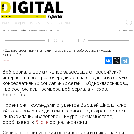
Новости
Мнение
Лайфхак
Рецензии
Контакты
PRO
О нас
Вход
Регистрация
НОВОСТИ
«Одноклассники» начали показывать веб-сериал «Чехов:
Screenlife»
12/03/2019
Веб-сериалы все активнее завоевывают российский
интернет, на этот раз очередь дошла до одной из самых
консервативных социальных сетей – «Одноклассников»,
где состоялась премьера веб-сериала «Чехов:
Screenlife».
Проект снят командами студентов Высшей Школы кино
«Арка» в качестве дипломных работ под кураторством
кинокомпании «Базелевс» Тимура Бекмамбетова,
сообщается в
блоге
социальной сети.
Сериал состоит из семи серий, каждая из них является