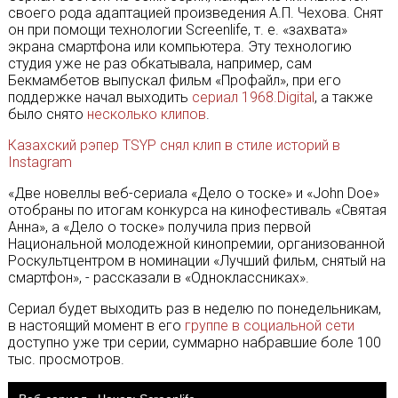
своего рода адаптацией произведения А.П. Чехова. Снят
он при помощи технологии Screenlife, т. е. «захвата»
экрана смартфона или компьютера. Эту технологию
студия уже не раз обкатывала, например, сам
Бекмамбетов выпускал фильм «Профайл», при его
поддержке начал выходить
сериал 1968.Digital
, а также
было снято
несколько клипов
.
Казахский рэпер TSYP снял клип в стиле историй в
Instagram
«Две новеллы веб-сериала «Дело о тоске» и «John Doe»
отобраны по итогам конкурса на кинофестиваль «Святая
Анна», а «Дело о тоске» получила приз первой
Национальной молодежной кинопремии, организованной
Роскультцентром в номинации «Лучший фильм, снятый на
смартфон», - рассказали в «Одноклассниках».
Сериал будет выходить раз в неделю по понедельникам,
в настоящий момент в его
группе в социальной сети
доступно уже три серии, суммарно набравшие боле 100
тыс. просмотров.