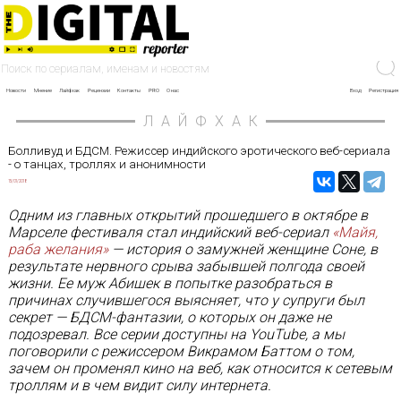
Новости
Мнение
Лайфхак
Рецензии
Контакты
PRO
О нас
Вход
Регистрация
ЛАЙФХАК
Болливуд и БДСМ. Режиссер индийского эротического веб-сериала
- о танцах, троллях и анонимности
15/01/2018
Одним из главных открытий прошедшего в октябре в
Марселе фестиваля стал индийский веб-сериал
«Майя,
раба желания»
— история о замужней женщине Соне, в
результате нервного срыва забывшей полгода своей
жизни. Ее муж Абишек в попытке разобраться в
причинах случившегося выясняет, что у супруги был
секрет — БДСМ-фантазии, о которых он даже не
подозревал. Все серии доступны на YouTube, а мы
поговорили с режиссером Викрамом Баттом о том,
зачем он променял кино на веб, как относится к сетевым
троллям и в чем видит силу интернета.