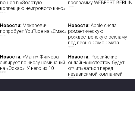
вошел в «Золотую
программу WEBFEST BERLIN
коллекцию неигрового кино»
03/12/2021
12/10/2021
Новости:
Макаревич
Новости:
Apple сняла
попробует YouTube на «Смак»
романтическую
рождественскую рекламу
25/11/2018
под песню Сэма Смита
28/11/2017
Новости:
«Манк» Финчера
Новости:
Российские
лидирует по числу номинаций
онлайн-кинотеатры будут
на «Оскар». У него их 10
отчитываться перед
независимой компанией
15/03/2021
23/11/2018
Новости
О нас
Мы в соцсетях: