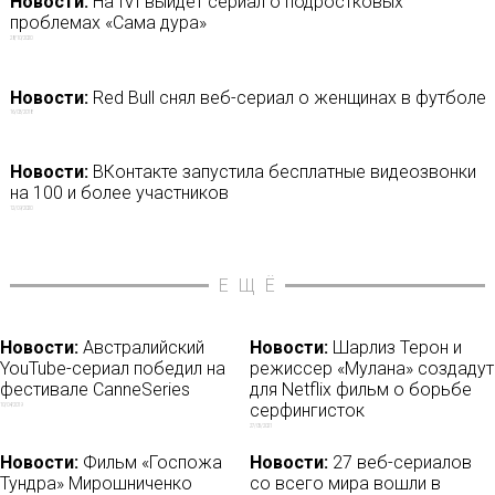
Новости:
На IVI выйдет сериал о подростковых
проблемах «Сама дура»
28/10/2020
Новости:
Red Bull снял веб-сериал о женщинах в футболе
16/03/2018
Новости:
ВКонтакте запустила бесплатные видеозвонки
на 100 и более участников
12/09/2020
ЕЩЁ
Новости:
Австралийский
Новости:
Шарлиз Терон и
YouTube-сериал победил на
режиссер «Мулана» создадут
фестивале CanneSeries
для Netflix фильм о борьбе
серфингисток
10/04/2019
27/05/2021
Новости:
Фильм «Госпожа
Новости:
27 веб-сериалов
Тундра» Мирошниченко
со всего мира вошли в