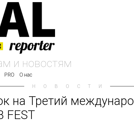
PRO
О нас
НОВОСТИ
к на Третий междунаро
B FEST