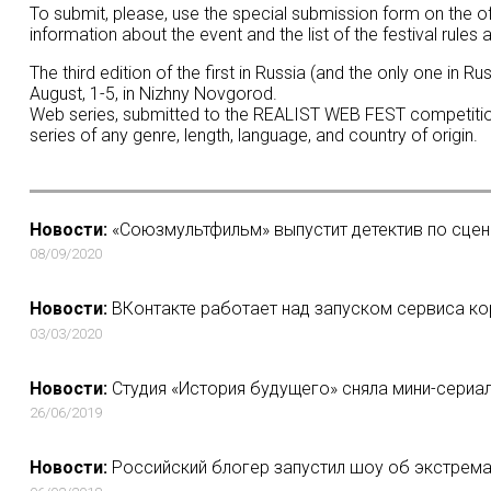
To submit, please, use the special submission form on the o
information about the event and the list of the festival rules 
The third edition of the first in Russia (and the only one in
August, 1-5, in Nizhny Novgorod.
Web series, submitted to the REALIST WEB FEST competitio
series of any genre, length, language, and country of origin.
Новости:
«Союзмультфильм» выпустит детектив по сце
08/09/2020
Новости:
ВКонтакте работает над запуском сервиса кор
03/03/2020
Новости:
Студия «История будущего» сняла мини-сериал
26/06/2019
Новости:
Российский блогер запустил шоу об экстрем