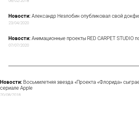
06/02/2018
Новости:
Александр Незлобин опубликовал свой докфил
23/04/2020
Новости:
Анимационные проекты RED CARPET STUDIO по
07/07/2020
Новости:
Восьмилетняя звезда «Проекта «Флорида» сыгра
сериале Apple
20/08/2018
Новости:
Объявлена программа первого в России междуна
сериалов REALIST WEB FEST
17/07/2018
Новости:
Денис Горшков ушел из more.tv
15/12/2020