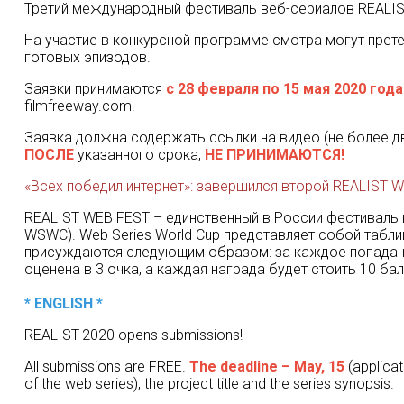
Третий международный фестиваль веб-сериалов REALIS
На участие в конкурсной программе смотра могут прет
готовых эпизодов.
Заявки принимаются
с 28 февраля по 15 мая 2020 года
filmfreeway.com.
Заявка должна содержать ссылки на видео (не более дв
ПОСЛЕ
указанного срока,
НЕ ПРИНИМАЮТСЯ!
«Всех победил интернет»: завершился второй REALIST 
REALIST WEB FEST – единственный в России фестиваль в
WSWC). Web Series World Cup представляет собой табл
присуждаются следующим образом: за каждое попадание
оценена в 3 очка, а каждая награда будет стоить 10 б
* ENGLISH *
REALIST-2020 opens submissions!
All submissions are FREE.
The deadline – May, 15
(applicat
of the web series), the project title and the series synopsis.