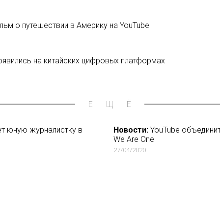
ьм о путешествии в Америку на YouTube
явились на китайских цифровых платформах
ЕЩЁ
ет юную журналистку в
Новости:
YouTube объединит
We Are One
27/04/2020
родного фестиваля веб-
Новости:
В индийском веб-с
16/11/2017
Новости:
Имена тех, кто сни
операторах