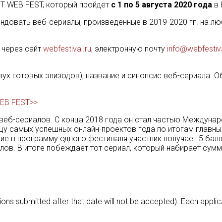
T WEB FEST, который пройдет
с 1 по 5 августа 2020 года
в 
ендовать веб-сериалы, произведенные в 2019-2020 гг. на л
через сайт
webfestival.ru
, электронную почту
info@webfestiva
ух готовых эпизодов), название и синопсис веб-сериала. О
WEB FEST>>
еб-сериалов. С конца 2018 года он стал частью Междунаро
ицу самых успешных онлайн-проектов года по итогам главн
 в программу одного фестиваля участник получает 5 балл
аллов. В итоге побеждает тот сериал, который набирает су
ions submitted after that date will not be accepted). Each applic