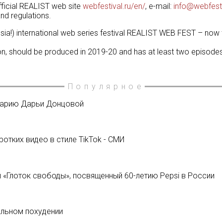
fficial REALIST web site
webfestival.ru/en/
, e-mail:
info@webfesti
and regulations.
 Russia!) international web series festival REALIST WEB FEST – now
n, should be produced in 2019-20 and has at least two episod
Популярное
нарию Дарьи Донцовой
отких видео в стиле TikTok - СМИ
 «Глоток свободы», посвященный 60-летию Pepsi в России
альном похудении