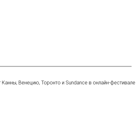
 Канны, Венецию, Торонто и Sundance в онлайн-фестивале
ериале сыграли более 150 «плохих» актеров
мал войну: вышла последняя серия проекта о фронтовых