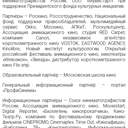
кинематографистов России, ООО «Мувистарт» при
поддержке Президентского фонда культурных инициатив.
Партнёры – Роскино, Россотрудничество, Национальный
фонд поддержки правообладателей, мультимедийный
сервис Okko, Москино, АПКиТ, Роскультцентр,
Ассоциация анимационного кино, студия RED Carpet,
компания Canon, независимое агентство
короткометражного кино VOSTOK, EASTWOOD AGENCY,
Kinolibre, Новый институт культурологии, Открытый
российский фестиваль анимационного кино, кинотеатры
«Иллюзион», «Звезда», дистрибутор короткометражного
кино Flix snip.
Образовательный партнёр – Московская школа кино.
Генеральный информационный партнёр – портал
«ПрофиСинема».
Информационные партнёры – Союз кинематографистов
России, Ассоциация анимационного кино, Moviestart,
Digital Reporter, «Бюллетень кинопрокатчика», Кино-
Театр.Ру, компания по фестивальному продвижению
фильмов CINEPROMO, Cinemaplex, Time Out, «Киноафиша»,
«Работники ТВ», «Кинорепортер», Информационный