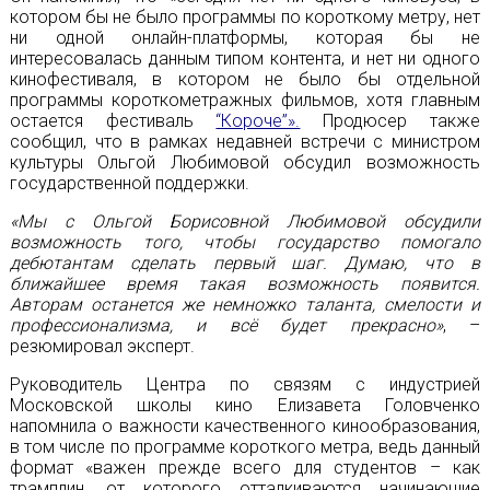
котором бы не было программы по короткому метру, нет
ни одной онлайн-платформы, которая бы не
интересовалась данным типом контента, и нет ни одного
кинофестиваля, в котором не было бы отдельной
программы короткометражных фильмов, хотя главным
остается фестиваль
“Короче”».
Продюсер также
сообщил, что в рамках недавней встречи с министром
культуры Ольгой Любимовой обсудил возможность
государственной поддержки.
«Мы с Ольгой Борисовной Любимовой обсудили
возможность того, чтобы государство помогало
дебютантам сделать первый шаг. Думаю, что в
ближайшее время такая возможность появится.
Авторам останется же немножко таланта, смелости и
профессионализма, и всё будет прекрасно»
, –
резюмировал эксперт.
Руководитель Центра по связям с индустрией
Московской школы кино Елизавета Головченко
напомнила о важности качественного кинообразования,
в том числе по программе короткого метра, ведь данный
формат «важен прежде всего для студентов – как
трамплин, от которого отталкиваются начинающие