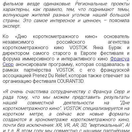
фильмов везде одинаковые. Региональные проекты
характерны, как правило, тем, что поднимают темы,
волнующие жителей разных уголков нашей большой
страны. Это самое интересное и ценное»
, – пояснила
эксперт.
Ко «Дню короткометражного кино» основатель
независимого российского агентства
короткометражного кино VOSTOK Янна Буряк и
директором самого старого в Европе фестиваля и
форума иммерсивного и интерактивного кино
Франсуа
Серр
анонсировали программу, которая создавалась в
рамках партнёрства VOSTOK с его французской
ассоциацией Prenez Du Relief, которая также отвечает за
организацию фестиваля COURANT3D.
«Я очень счастлива сотрудничеству с Франсуа Серр и
рада тому, что мы можем представить результаты
нашей совместной деятельности на “Дне
короткометражного кино”. VOSTOK специализируется на
коротком метре, а сейчас все новые форматы
создаются в хронометраже короткометражного кино,
почти без исключения: XR, VR, AR, 3D, “вертикальный”, AI
и т.д. В этом году мы совместно с нашими партнёрами