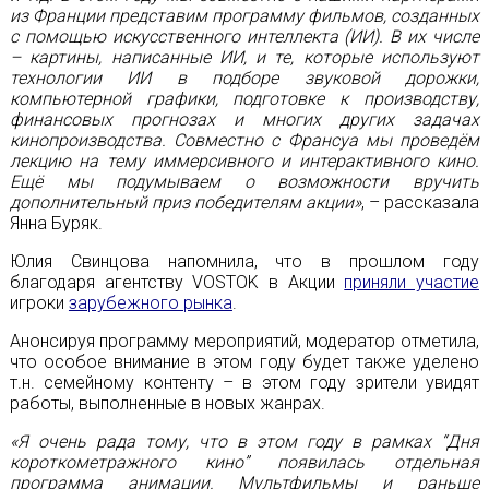
из Франции представим программу фильмов, созданных
с помощью искусственного интеллекта (ИИ). В их числе
– картины, написанные ИИ, и те, которые используют
технологии ИИ в подборе звуковой дорожки,
компьютерной графики, подготовке к производству,
финансовых прогнозах и многих других задачах
кинопроизводства. Совместно с Франсуа мы проведём
лекцию на тему иммерсивного и интерактивного кино.
Ещё мы подумываем о возможности вручить
дополнительный приз победителям акции»
, – рассказала
Янна Буряк.
Юлия Свинцова напомнила, что в прошлом году
благодаря агентству VOSTOK в Акции
приняли участие
игроки
зарубежного рынка
.
Анонсируя программу мероприятий, модератор отметила,
что особое внимание в этом году будет также уделено
т.н. семейному контенту – в этом году зрители увидят
работы, выполненные в новых жанрах.
«Я очень рада тому, что в этом году в рамках “Дня
короткометражного кино” появилась отдельная
программа анимации. Мультфильмы и раньше