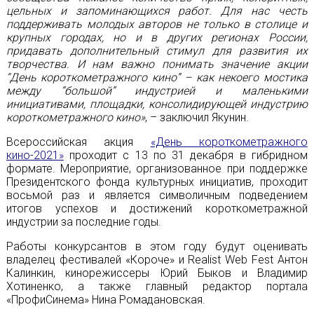
цельных и запоминающихся работ. Для нас честь
поддерживать молодых авторов не только в столице и
крупных городах, но и в других регионах России,
придавать дополнительный стимул для развития их
творчества. И нам важно понимать значение акции
“День короткометражного кино” – как некоего мостика
между “большой” индустрией и маленькими
инициативами, площадки, консолидирующей индустрию
короткометражного кино»
, – заключил Якунин.
Всероссийская акция
«День короткометражного
кино-2021»
проходит с 13 по 31 декабря в гибридном
формате. Мероприятие, организованное при поддержке
Президентского фонда культурных инициатив, проходит
восьмой раз и является символичным подведением
итогов успехов и достижений короткометражной
индустрии за последние годы.
Работы конкурсантов в этом году будут оценивать
владелец фестивалей «Короче» и Realist Web Fest Антон
Калинкин, кинорежиссеры Юрий Быков и Владимир
Хотиненко, а также главный редактор портала
«ПрофиСинема» Нина Ромадановская.