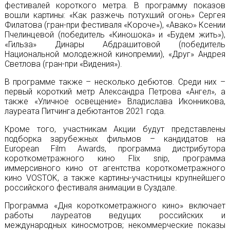
фестивалей короткого метра. В программу показов
вошли картины: «Как разжечь потухший огонь» Сергея
Филатова (гран-при фестиваля «Короче»), «Авако» Ксении
Пчелинцевой (победитель «Киношока» и «Будем жить»),
«Гильза» Динары Абдрашитовой (победитель
Национальной молодежной кинопремии), «Друг» Андрея
Светлова (гран-при «Видения»).
В программе также – несколько дебютов. Среди них –
первый короткий метр Александра Петрова «Ангел», а
также «Уличное освещение» Владислава Иконникова,
лауреата Питчинга дебютантов 2021 года.
Кроме того, участникам Акции будут представлены
подборка зарубежных фильмов – кандидатов на
European Film Awards, программа дистрибутора
короткометражного кино Flix snip, программа
иммерсивного кино от агентства короткометражного
кино VOSTOK, а также картины-участницы крупнейшего
российского фестиваля анимации в Суздале.
Программа «Дня короткометражного кино» включает
работы лауреатов ведущих российских и
международных киносмотров; некоммерческие показы