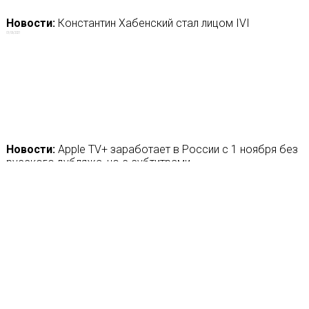
Новости:
Константин Хабенский стал лицом IVI
01/06/2021
Новости:
Apple TV+ заработает в России с 1 ноября без
русского дубляжа, но с субтитрами
28/10/2019
ЕЩЁ