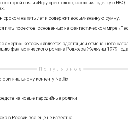
по которой сняли «Игру престолов», заключил сделку с HBO,
ax.
ен сроком на пять лет и содержит восьмизначную сумму.
я пять проектов, основанных на фантастическом мире «Пес
ся смерти», который является адаптацией отмеченного наг
ацию фантастического романа Роджера Желязны 1979 года.
Популярное
 оригинальному контенту Netflix
средств на новые пародийные ролики
уска в России все еще не известно