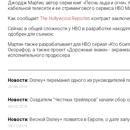
Джордж Мартин, автор серии книг «Песнь льда и огня», 
кабельной телесети и ее стримингового сервиса HBO M
Как сообщает
The Hollywood Reporter
, контракт заключ
Сейчас в общей сложности у HBO в разработке находятс
одобрен для съемок.
Мартин также разрабатывает для HBO сериал «Кто боит
Окорафор, а также проект «Дорожные знаки» - экраниз
исполнительного продюсера.
Новости:
Disney+ переманил одного из руководителей по
25/06/2019
Новости:
Создатели "Честных трейлеров" начали сбор 
06/02/2018
Новости:
Весной Disney+ появится в Европе, о дате зап
09/11/2019