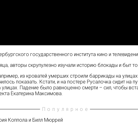
рбургского государственного института кино и телевидени
яца, авторы скрупулезно изучали историю блокады и быт то
апример, из кроватей умерших строили баррикады на улицах
илось показать. Кстати, и на постере Русалочка сидит на пу
 улицах. Падение было равноценно смерти – сил, чтобы вста
екта Екатерина Максимова.
Популярное
офия Коппола и Билл Мюррей