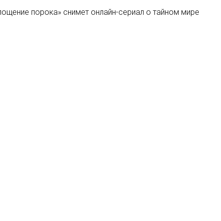
лощение порока» снимет онлайн-сериал о тайном мире
ии Роберта Де Ниро уволили за «астрономическое
ix
Туровский запустил документальный YouTube-проект о
завела YouTube-канал
Мы в соцсетях: