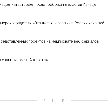
е кадры катастрофы после требования властей Канады
ерой: создатели «Это я» сняли первый в России квир-веб
 представленных проектов на Чемпионате веб-сериалов
 с пингвинами в Антарктике
ЕЩЁ