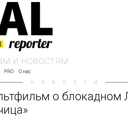
PRO
О нас
НОВОСТИ
льтфильм о блокадном 
чица»