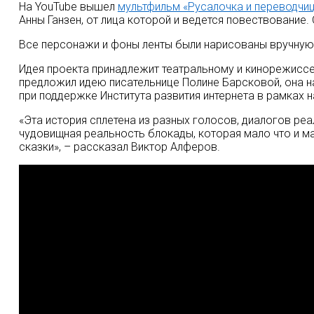
На YouTube вышел
мультфильм «Русалочка и переводчи
Анны Ганзен, от лица которой и ведется повествование
Все персонажи и фоны ленты были нарисованы вручную
Идея проекта принадлежит театральному и кинорежиссер
предложил идею писательнице Полине Барсковой, она н
при поддержке Института развития интернета в рамках 
«Эта история сплетена из разных голосов, диалогов ре
чудовищная реальность блокады, которая мало что и ма
сказки», ­­– рассказал Виктор Алферов.