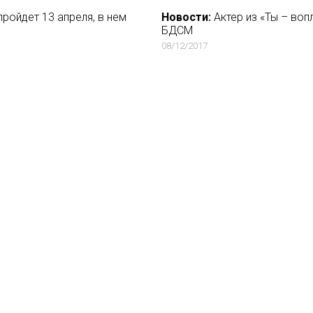
пройдет 13 апреля, в нем
Новости:
Актер из «Ты – воп
БДСМ
08/12/2017
сскажет, каким был
Новости:
Сотрудницу компан
количество времени» на Netfl
21/08/2019
 российского вина
Новости:
Журналист Даниил 
России и ее жителях
16/09/2019
ренерах личностого роста
Новости:
Наталья Водянова 
30/11/2019
вости
О нас
ение
База ПРО
йфхак
WEB Сериалы