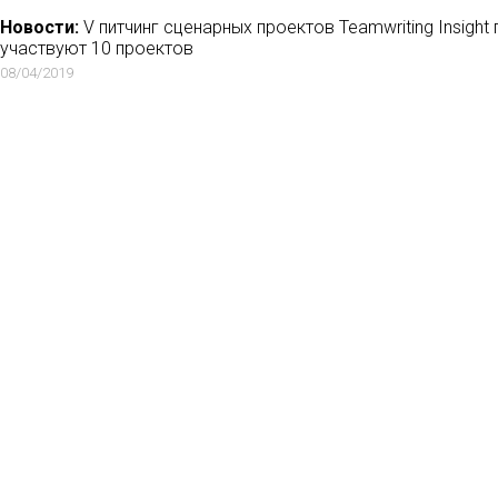
Новости:
V питчинг сценарных проектов Teamwriting Insight 
участвуют 10 проектов
08/04/2019
Новости:
Студия Михаила Зыгаря совместно с Яндексом ра
«Настоящий 1945»
10/04/2020
Новости:
LIFE снял документальный фильм о производстве
16/11/2020
Новости:
Актер Никита Тарасов снял короткометражку о т
«Спасибо, коучер!»
20/08/2020
Но
Мн
Ла