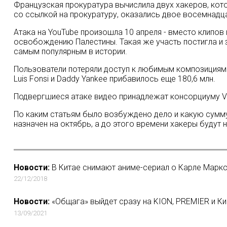
Французская прокуратура вычислила двух хакеров, кото
со ссылкой на прокуратуру, оказались двое восемнадц
Атака на YouTube произошла 10 апреля - вместо клипов 
освобождению Палестины. Такая же участь постигла и з
самым популярным в истории.
Пользователи потеряли доступ к любимым композициям 
Luis Fonsi и Daddy Yankee прибавилось еще 180,6 млн.
Подвергшиеся атаке видео принадлежат консорциуму V
По каким статьям было возбуждено дело и какую сумму
назначен на октябрь, а до этого времени хакеры будут
Новости:
В Китае снимают аниме-сериал о Карле Маркс
22/12/2018
Новости:
«Общага» выйдет сразу на KION, PREMIER и К
13/09/2021