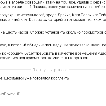
рые в апреле совершили атаку на YouTube, удалив с серви
атилетних жителей Парижа, ранее уже замеченные за кибер
популярных исполнителей, вроде Дрейка, Кэти Перри или Те
наменитый клип Despacito, который в тот момент только-т
на шесть часов. Сложно установить сколько просмотров он
evo, в который объединились ведущие звукозаписывающие к
 консорциум будет требовать в качестве возмещения ущерба
 находиться под присмотров компетентных органов.
Популярное
е. Школьники уже готовятся косплеить
иноПоиск HD