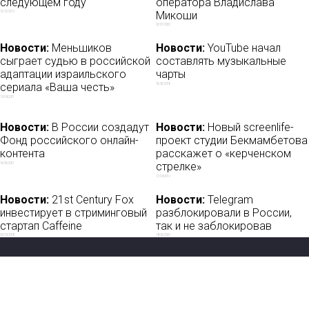
следующем году
оператора Владислава
Микоши
12/12/2019
02/07/2020
Новости:
Меньшиков
Новости:
YouTube начал
сыграет судью в российской
составлять музыкальные
адаптации израильского
чарты
сериала «Ваша честь»
15/05/2018
19/04/2021
Новости:
В России создадут
Новости:
Новый screenlife-
Фонд российского онлайн-
проект студии Бекмамбетова
контента
расскажет о «керченском
стрелке»
16/03/2021
17/04/2019
Новости:
21st Century Fox
Новости:
Telegram
инвестирует в стриминговый
разблокировали в России,
стартап Caffeine
так и не заблокировав
06/09/2018
18/06/2020