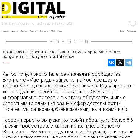
Новости
Мнение
Лайфхак
Рецензии
Контакты
PRO
О нас
Вход
Регистрация
НОВОСТИ
«Не как душные ребята с телеканала «Культура»: Мастридер
запустил литературное YouTube-шоу
10/11/2018
Автор популярного Телеграм-канала и сообщества
Вконтакте «Мастриды» запустил на YouTube шоу о
литературе под названием «Книжный чел». Идея проекта -
«не как душные ребята с телеканала «Культура», а
«неформально, весело и с матом» обсуждать книги с
известными людьми из разных сфер деятельности -
писателями, рэперами, бизнесменами, политиками и др.
Героем первого выпуска, который набрал уже более 8,6
тысячи просмотров, стал рэп-исполнитель Эрнесто
Заткнитесь. Вместе с ведущим они обсудили, является ли
хип-хоп искусством и каков вообще сейчас «вэлью» от