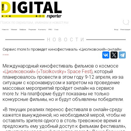
Новости
Мнение
Лайфхак
Рецензии
Контакты
PRO
О нас
Вход
Регистрация
НОВОСТИ
Сервис more.tv проведет кинофестиваль «Циолковский» онлайн
07/04/2020
Международный кинофестиваль фильмов о космосе
«Циолковский» («Tsiolkovsky» Space Fest)
, который
планировалось провести в этом году 9-12 апреля, из-за
ситуации с коронавирусом и запретом на проведение
массовых мероприятий пройдет онлайн на сервисе
more.tv. На платформе будут показаны не только
конкурсные фильмы, но и будут объявлены победители.
«В текущих реалиях перенос фестиваля в онлайн-среду
кажется вынужденной, но необходимой мерой, чтобы не
оставлять зрителя одного в столь тревожное время и
предложить ему удобный доступ к фильмам фестиваля»,