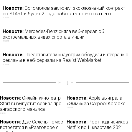
Новости:
Богомолов заключил эксклюзивный контракт
со START и будет 2 года работать только на него
28/11/2019
Новости:
Mercedes-Benz сняла веб-сериал об
экстремальных видах спорта в Индии
01/05/2018
Новости:
Представители индустрии обсудили интеграцию
рекламы в веб-сериалы на Realist WebMarket
18/11/2018
ЕЩЁ
Новости:
Онлайн-кинотеатр
Новости:
Apple выиграла
Start.ru выпустит сериал про
«Эмми» за Carpool Karaoke
ангарского маньяка
10/09/2018
15/02/2018
Новости:
Две Селены Гомес
Новости:
Рост подписчиков
встретятся в «Разговоре с
Netflix во II квартале 2021