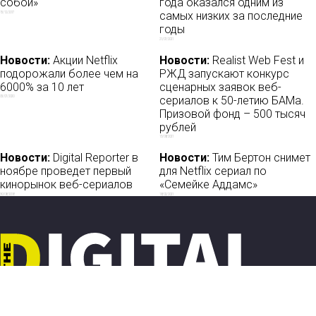
собой»
года оказался одним из
самых низких за последние
15/12/2017
годы
21/07/2021
Новости:
Акции Netflix
Новости:
Realist Web Fest и
подорожали более чем на
РЖД запускают конкурс
6000% за 10 лет
сценарных заявок веб-
сериалов к 50-летию БАМа.
05/07/2020
Призовой фонд – 500 тысяч
рублей
13/08/2021
Новости:
Digital Reporter в
Новости:
Тим Бертон снимет
ноябре проведет первый
для Netflix сериал по
кинорынок веб-сериалов
«Семейке Аддамс»
30/08/2018
18/02/2021