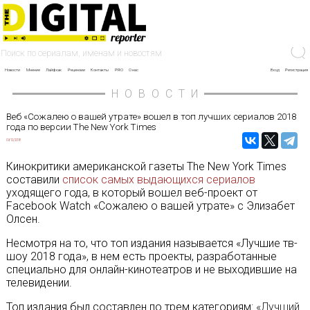
Новости
Мнение
Лайфхак
Рецензии
Контакты
PRO
О нас
Вход
Регистрация
НОВОСТИ
Веб «Сожалею о вашей утрате» вошел в топ лучших сериалов 2018
года по версии The New York Times
09/12/2018
Кинокритики американской газеты The New York Times
составили
список самых выдающихся сериалов
уходящего года, в который вошел веб-проект от
Facebook Watch «Сожалею о вашей утрате» с Элизабет
Олсен.
Несмотря на то, что топ издания называется «Лучшие тв-
шоу 2018 года», в нем есть проекты, разработанные
специально для онлайн-кинотеатров и не выходившие на
телевидении.
Топ издания был составлен по трем категориям:
«Лучший