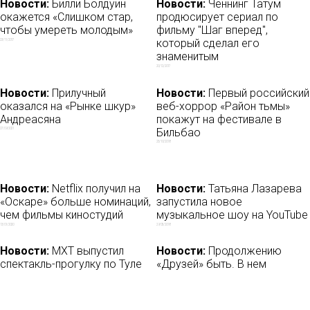
Новости:
Билли Болдуин
Новости:
Ченнинг Татум
окажется «Слишком стар,
продюсирует сериал по
чтобы умереть молодым»
фильму "Шаг вперед",
который сделал его
23/11/2017
знаменитым
20/12/2017
Новости:
Прилучный
Новости:
Первый российский
оказался на «Рынке шкур»
веб-хоррор «Район тьмы»
Андреасяна
покажут на фестивале в
Бильбао
27/09/2021
23/10/2018
Новости:
Netflix получил на
Новости:
Татьяна Лазарева
«Оскаре» больше номинаций,
запустила новое
чем фильмы киностудий
музыкальное шоу на YouTube
13/01/2020
29/05/2018
Новости:
МХТ выпустил
Новости:
Продолжению
спектакль-прогулку по Туле
«Друзей» быть. В нем
вместе с великими русскими
снимутся все актеры
писателями
легендарного сериала
29/05/2021
07/02/2020