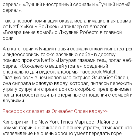
сериал», «Лучший иностранный сериал» и «Лучший новый
сериал».
Так, в первой номинации оказались анимационная драма
от Netflix «Конь БоДжек» и триллер от Amazon
«Возвращение домой» с Джулией Робертс в главной
роли.
А в категории «Лучший новый сериал» онлайн-кинотеатры
и видеосервисы также заявили о себе - в десятку,
помимо проекта Netflix «Натурал глазами гея», попал веб-
сериал «Сожалею о вашей утрате», созданный
специально для видеоплатформы Facebook Watch.
Главную роль в нем исполнила актриса Элизабет Олсен,
она сыграла молодую вдову, которая, пытаясь пережить
утрату супруга и справиться со скорбью, предпринимает
попытки восстановить потерянные отношения с семьей и
друзьями.
Facebook сделает из Элизабет Олсен вдову>>
Кинокритик The New York Times Маргарет Лайонс в
комментарии к «Сожалею о вашей утрате», отмечает, что
«телевидение не очень хорошо умеет передать горе,