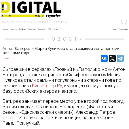
Новости
Мнение
Лайфхак
Рецензии
Контакты
PRO
О нас
Вход
Регистрация
НОВОСТИ
Антон Батырев и Мария Куликова стали самыми популярными
актерами года
14/12/2020
Сыгравший в сериалах «Грозный и «Ты только мой» Антон
Батырев, а также актриса из «Склифосовского» Мария
Куликова стали самыми популярными актерами года по
версии сайта
Кино-Театр.Ру
, имеющего самую полную
базу российских актеров и актрис.
Батырев занимает первое место уже второй год подряд.
За ним следует Станислав Бондаренко («Бархатный
сезон», «Одноклассники смерти»). Александр Петров
оказался только на третьей позиции, на четвертой -
Павел Прилучный.