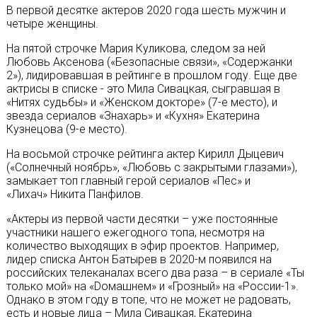
В первой десятке актеров 2020 года шесть мужчин и
четыре женщины.
На пятой строчке Мария Куликова, следом за ней
Любовь Аксенова («Безопасные связи», «Содержанки
2»), лидировавшая в рейтинге в прошлом году. Еще две
актрисы в списке - это Мила Сивацкая, сыгравшая в
«Нитях судьбы» и «Женском докторе» (7-е место), и
звезда сериалов «Знахарь» и «Кухня» Екатерина
Кузнецова (9-е место).
На восьмой строчке рейтинга актер Кирилл Дыцевич
(«Солнечный ноябрь», «Любовь с закрытыми глазами»),
замыкает топ главный герой сериалов «Пес» и
«Лихач» Никита Панфилов.
«Актеры из первой части десятки – уже постоянные
участники нашего ежегодного топа, несмотря на
количество выходящих в эфир проектов. Например,
лидер списка Антон Батырев в 2020-м появился на
российских телеканалах всего два раза – в сериале «Ты
только мой» на «Dомашнем» и «Грозный» на «России-1».
Однако в этом году в топе, что не может не радовать,
есть и новые лица – Мила Сивацкая, Екатерина