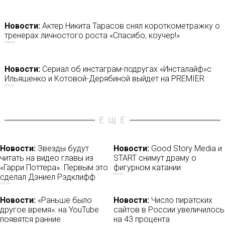
Новости:
Актер Никита Тарасов снял короткометражку о
тренерах личностого роста «Спасибо, коучер!»
20/08/2020
Новости:
Сериал об инстаграм-подругах «Инсталайф»с
Ильяшенко и Котовой-Дерябиной выйдет на PREMIER
17/02/2021
ЕЩЁ
Новости:
Звезды будут
Новости:
Good Story Media и
читать на видео главы из
START снимут драму о
«Гарри Поттера». Первым это
фигурном катании
сделал Дэниел Рэдклифф
04/10/2021
06/05/2020
Новости:
«Раньше было
Новости:
Число пиратских
другое время»: на YouTube
сайтов в России увеличилось
появятся ранние
на 43 процента