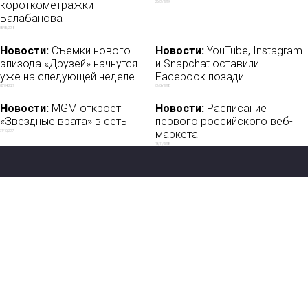
короткометражки
23/01/2019
Балабанова
05/05/2018
Новости:
Съемки нового
Новости:
YouTube, Instagram
эпизода «Друзей» начнутся
и Snapchat оставили
уже на следующей неделе
Facebook позади
03/04/2021
01/06/2018
Новости:
MGM откроет
Новости:
Расписание
«Звездные врата» в сеть
первого российского веб-
маркета
31/10/2017
13/11/2018
Новости
О нас
Мы в соцсетях:
Мнение
База ПРО
Лайфхак
WEB Сериалы