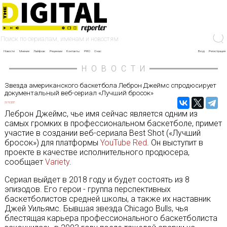
Новости
Мнение
Лайфхак
Рецензии
Контакты
PRO
О нас
Вход
Регистрация
НОВОСТИ
Звезда американского баскетбола Леброн Джеймс спродюсирует
документальный веб-сериал «Лучший бросок»
21/11/2017
Леброн Джеймс, чье имя сейчас является одним из
самых громких в профессиональном баскетболе, примет
участие в создании веб-сериала Best Shot («Лучший
бросок») для платформы
YouTube Red
. Он выступит в
проекте в качестве исполнительного продюсера,
сообщает
Variety
.
Сериал выйдет в 2018 году и будет состоять из 8
эпизодов. Его герои - группа перспективных
баскетболистов средней школы, а также их наставник
Джей Уильямс. Бывшая звезда Chicago Bulls, чья
блестящая карьера профессионального баскетболиста