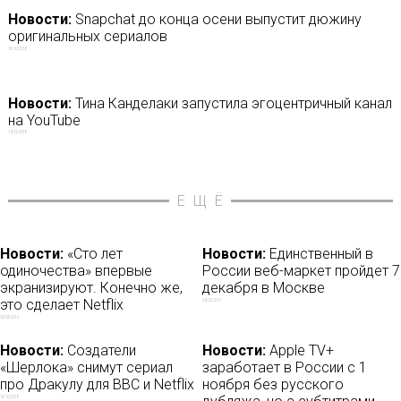
Новости:
Snapchat до конца осени выпустит дюжину
оригинальных сериалов
15/10/2018
Новости:
Тина Канделаки запустила эгоцентричный канал
на YouTube
14/12/2018
ЕЩЁ
Новости:
«Сто лет
Новости:
Единственный в
одиночества» впервые
России веб-маркет пройдет 7
экранизируют. Конечно же,
декабря в Москве
это сделает Netflix
04/12/2019
06/03/2019
Новости:
Создатели
Новости:
Apple TV+
«Шерлока» снимут сериал
заработает в России с 1
про Дракулу для BBC и Netflix
ноября без русского
16/10/2018