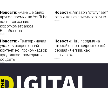
Новости:
«Раньше было
Новости:
Amazon "отступает"
другое время»: на YouTube
от рынка независимого кино
появятся ранние
24/01/2018
короткометражки
Балабанова
05/05/2018
Новости:
«Твиттер» начал
Новости:
Hulu продлил на
удалять запрещенный
второй сезон подростковый
контент, но Роскомнадзор
сериал «Легкий, как
продолжает замедлять
перышко»
соцсеть
23/02/2019
05/04/2021
Новости
О нас
Мы в соцсетях: