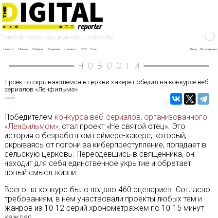
Новости
Мнение
Лайфхак
Рецензии
Контакты
PRO
О нас
Вход
Регистрация
НОВОСТИ
Проект о скрывающемся в церкви хакере победил на конкурсе веб-
сериалов «Ленфильма»
31/08/2020
Победителем
конкурса веб-сериалов, организованного
«Ленфильмом»
, стал проект «Не святой отец». Это
история о безработном геймере-хакере, который,
скрываясь от погони за киберпреступление, попадает в
сельскую церковь. Переодевшись в священника, он
находит для себя единственное укрытие и обретает
новый смысл жизни.
Всего на конкурс было подано 460 сценариев. Согласно
требованиям, в нем участвовали проекты любых тем и
жанров из 10-12 серий хронометражем по 10-15 минут
каждая.