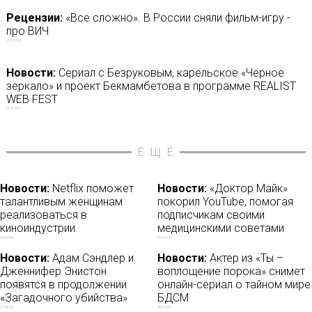
Рецензии:
«Все сложно». В России сняли фильм-игру -
про ВИЧ
02/02/2018
Новости:
Сериал с Безруковым, карельское «Черное
зеркало» и проект Бекмамбетова в программе REALIST
WEB FEST
05/07/2019
ЕЩЁ
Новости:
Netflix поможет
Новости:
«Доктор Майк»
талантливым женщинам
покорил YouTube, помогая
реализоваться в
подписчикам своими
киноиндустрии
медицинскими советами
04/03/2021
20/07/2018
Новости:
Адам Сэндлер и
Новости:
Актер из «Ты –
Дженнифер Энистон
воплощение порока» снимет
появятся в продолжении
онлайн-сериал о тайном мире
«Загадочного убийства»
БДСМ
20/08/2021
08/12/2017