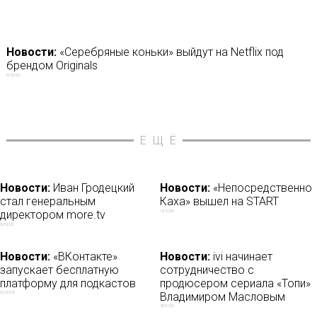
Новости:
«Серебряные коньки» выйдут на Netflix под
брендом Originals
26/03/2021
ЕЩЁ
Новости:
Иван Гродецкий
Новости:
«Непосредственно
стал генеральным
Каха» вышел на START
директором more.tv
14/12/2020
30/09/2021
Новости:
«ВКонтакте»
Новости:
ivi начинает
запускает бесплатную
сотрудничество с
платформу для подкастов
продюсером сериала «Топи»
Владимиром Масловым
20/09/2018
08/07/2021