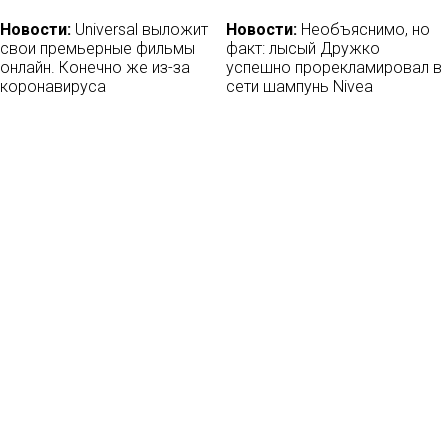
Новости:
Universal выложит
Новости:
Необъяснимо, но
свои премьерные фильмы
факт: лысый Дружко
онлайн. Конечно же из-за
успешно прорекламировал в
коронавируса
сети шампунь Nivea
17/03/2020
23/11/2017
Новости:
Amazon купил
Новости:
Создатели
российскую «Мылодраму»
«#ВсёСложно» запустили
краудфандинг на
15/07/2020
интерактивный веб-сериал
«КТО_ТЫ»
21/09/2019