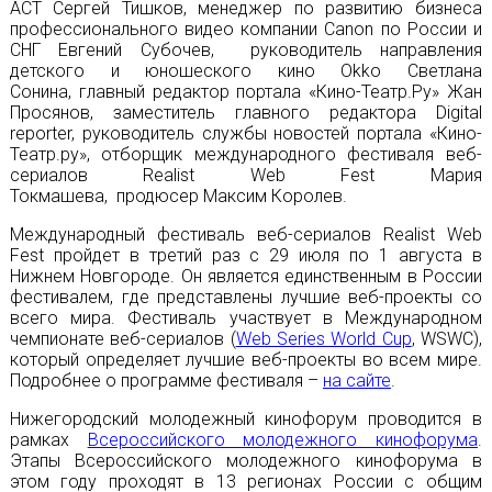
АСТ Сергей Тишков, менеджер по развитию бизнеса
профессионального видео компании Canon по России и
СНГ Евгений Субочев, руководитель направления
детского и юношеского кино Okko Светлана
Сонина, главный редактор портала «Кино-Театр.Ру» Жан
Просянов, заместитель главного редактора Digital
reporter, руководитель службы новостей портала «Кино-
Театр.ру», отборщик международного фестиваля веб-
сериалов Realist Web Fest Мария
Токмашева, продюсер Максим Королев.
Международный фестиваль веб-сериалов
Realist Web
Fest
пройдет в третий раз с 29 июля по 1 августа в
Нижнем Новгороде. Он является единственным в России
фестивалем, где представлены лучшие веб-проекты со
всего мира. Фестиваль участвует в Международном
чемпионате веб-сериалов (
Web Series World Cup
, WSWC),
который определяет лучшие веб-проекты во всем мире.
Подробнее о программе фестиваля –
на сайте
.
Нижегородский молодежный кинофорум проводится в
рамках
Всероссийского молодежного кинофорума
.
Этапы Всероссийского молодежного кинофорума в
этом году проходят в 13 регионах России с общим