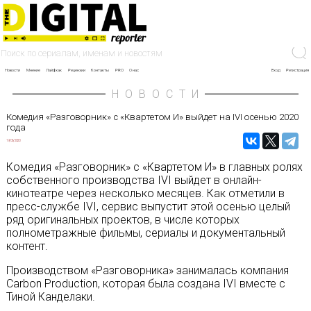
Новости
Мнение
Лайфхак
Рецензии
Контакты
PRO
О нас
Вход
Регистрация
НОВОСТИ
Комедия «Разговорник» с «Квартетом И» выйдет на IVI осенью 2020
года
19/06/2020
Комедия «Разговорник» с «Квартетом И» в главных ролях
собственного производства IVI выйдет в онлайн-
кинотеатре через несколько месяцев. Как отметили в
пресс-службе IVI, сервис выпустит этой осенью целый
ряд оригинальных проектов, в числе которых
полнометражные фильмы, сериалы и документальный
контент.
Производством «Разговорника» занималась компания
Carbon Production, которая была создана IVI вместе с
Тиной Канделаки.