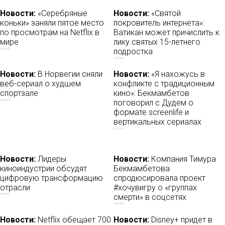
Новости:
«Серебряные
Новости:
«Святой
коньки» заняли пятое место
покровитель интернета»:
по просмотрам на Netflix в
Ватикан может причислить к
мире
лику святых 15-летнего
подростка
22/06/2021
13/10/2020
Новости:
В Норвегии сняли
Новости:
«Я нахожусь в
веб-сериал о худшем
конфликте с традиционным
спортзале
кино»: Бекмамбетов
поговорил с Дудем о
02/06/2018
формате screenlife и
вертикальных сериалах
01/11/2019
Новости:
Лидеры
Новости:
Компания Тимура
киноиндустрии обсудят
Бекмамбетова
цифровую трансформацию
спродюсировала проект
отрасли
#хочувигру о «группах
смерти» в соцсетях
08/12/2021
24/07/2020
Новости:
Netflix обещает 700
Новости:
Disney+ придет в