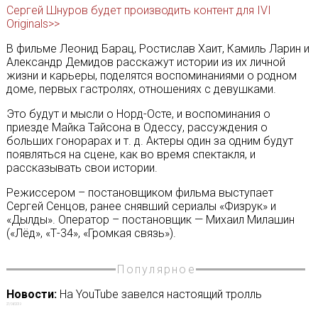
Сергей Шнуров будет производить контент для IVI
Originals>>
В фильме Леонид Барац, Ростислав Хаит, Камиль Ларин и
Александр Демидов расскажут истории из их личной
жизни и карьеры, поделятся воспоминаниями о родном
доме, первых гастролях, отношениях с девушками.
Это будут и мысли о Норд-Осте, и воспоминания о
приезде Майка Тайсона в Одессу, рассуждения о
больших гонорарах и т. д. Актеры один за одним будут
появляться на сцене, как во время спектакля, и
рассказывать свои истории.
Режиссером – постановщиком фильма выступает
Сергей Сенцов, ранее снявший сериалы «Физрук» и
«Дылды». Оператор – постановщик — Михаил Милашин
(«Лёд», «Т-34», «Громкая связь»).
Популярное
Новости:
На YouTube завелся настоящий тролль
27/04/2019