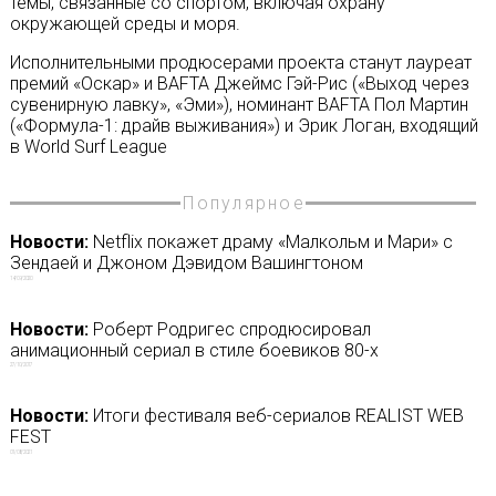
темы, связанные со спортом, включая охрану
окружающей среды и моря.
Исполнительными продюсерами проекта станут лауреат
премий «Оскар» и BAFTA Джеймс Гэй-Рис («Выход через
сувенирную лавку», «Эми»), номинант BAFTA Пол Мартин
(«Формула-1: драйв выживания») и Эрик Логан, входящий
в World Surf League
Популярное
Новости:
Netflix покажет драму «Малкольм и Мари» с
Зендаей и Джоном Дэвидом Вашингтоном
14/09/2020
Новости:
Роберт Родригес спродюсировал
анимационный сериал в стиле боевиков 80-х
27/10/2017
Новости:
Итоги фестиваля веб-сериалов REALIST WEB
FEST
01/08/2021