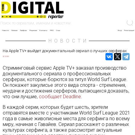
Новости
Мнение
Лайфхак
Рецензии
Контакты
PRO
О нас
Вход
Регистрация
НОВОСТИ
На Apple TV+ выйдет документальный сериал о лучших серферах
05/12/2020
Стриминговый сервис Apple TV+ заказал производство
документального сериала о профессиональных
серферах, которые борются за титул World Surf League.
Он покажет закулисье этого вида спорта - стремления,
неудачи и достижения серферов, пытающихся доказать,
что они лучшие,
сообщает Deadline
.
В каждой серии, которых будет шесть, зрители
отправятся вместе с участниками World Surf League 2021
года в самые живописные места для серфинга по всему
миру, начиная с Гавайев. Сериал расскажет о различных
культурах серфинга, а также рассмотрит актуальные