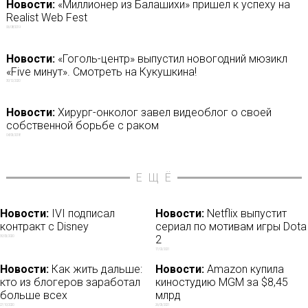
Новости:
«Миллионер из Балашихи» пришел к успеху на
Realist Web Fest
06/08/2019
Новости:
«Гоголь-центр» выпустил новогодний мюзикл
«Five минут». Смотреть на Кукушкина!
30/12/2020
Новости:
Хирург-онколог завел видеоблог о своей
собственной борьбе с раком
04/05/2018
ЕЩЁ
Новости:
IVI подписал
Новости:
Netflix выпустит
контракт с Disney
сериал по мотивам игры Dota
2
30/05/2020
17/02/2021
Новости:
Как жить дальше:
Новости:
Amazon купила
кто из блогеров заработал
киностудию MGM за $8,45
больше всех
млрд
27/10/2020
26/05/2021