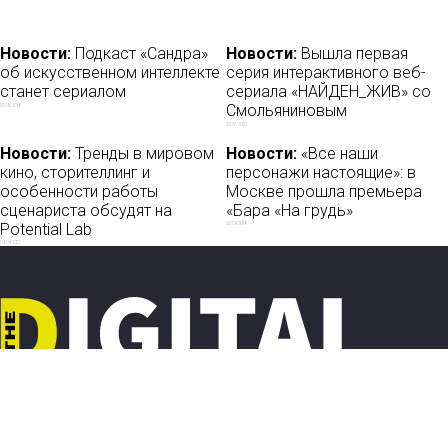
Новости:
Подкаст «Сандра»
Новости:
Вышла первая
об искусственном интеллекте
серия интерактивного веб-
станет сериалом
сериала «НАЙДЕН_ЖИВ» со
Смольяниновым
07/05/2018
30/07/2020
Новости:
Тренды в мировом
Новости:
«Все наши
кино, сторителлинг и
персонажи настоящие»: в
особенности работы
Москве прошла премьера
сценариста обсудят на
«Бара «На грудь»
Potential Lab
26/09/2018
09/04/2021
Новости
О нас
Мы в соцсетях:
Мнение
База ПРО