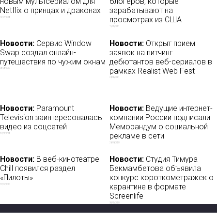
новым мультсериалом для
блогеров, которые
Netflix о принцах и драконах
зарабатывают на
просмотрах из США
12/07/2018
11/03/2021
Новости:
Сервис Window
Новости:
Открыт прием
Swap создал онлайн-
заявок на питчинг
путешествия по чужим окнам
дебютантов веб-сериалов в
рамках Realist Web Fest
03/08/2020
28/06/2021
Новости:
Paramount
Новости:
Ведущие интернет-
Television заинтересовалась
компании России подписали
видео из соцсетей
Меморандум о социальной
рекламе в сети
29/01/2018
29/09/2020
Новости:
В веб-кинотеатре
Новости:
Студия Тимура
Chill появился раздел
Бекмамбетова объявила
«Пилоты»
конкурс короткометражек о
карантине в формате
10/09/2020
Screenlife
30/03/2020