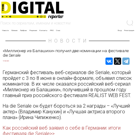
Новости
Мнение
Лайфхак
Рецензии
Контакты
PRO
О нас
Вход
Регистрация
НОВОСТИ
«Миллионер из Балашихи» получил две номинации на фестивале
die Seriale
17/05/2020
Германский фестиваль веб-сериалов die Seriale, который
пройдет с 3 по 8 июня в онлайн-формате, объявил список
номинантов. В их числе оказался российский веб-сериал
«Миллионер из Балашихи», получивший в прошлом году
главный приз российского фестиваля REALIST WEB FEST.
На die Seriale он будет бороться за 2 награды – «Лучший
актер» (Владимир Канухин) и «Лучшая актриса второго
плана» (Ирина Чипиженко).
Как российский веб заявил о себе в Германии: итоги
фестиваля die Seriale>>