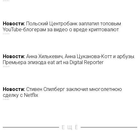
22/07/2019
Новости:
Польский Центробанк заплатил топовым
YouTube-блогерам за видео о вреде криптовалют
27/02/2018
Новости:
Анна Хилькевич, Анна Цуканова-Котт и арбузы.
Премьера эпизода eat art на Digital Reporter
28/04/2018
Новости:
Стивен Спилберг заключил многолетнюю
сделку с Netflix
22/06/2021
ЕЩЁ