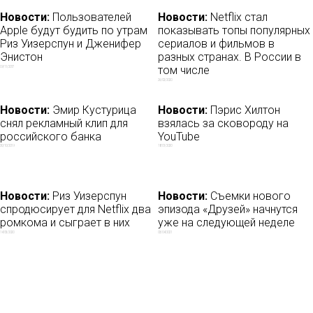
Новости:
Пользователей
Новости:
Netflix стал
Apple будут будить по утрам
показывать топы популярных
Риз Уизерспун и Дженифер
сериалов и фильмов в
Энистон
разных странах. В России в
том числе
09/11/2017
26/02/2020
Новости:
Эмир Кустурица
Новости:
Пэрис Хилтон
снял рекламный клип для
взялась за сковороду на
российского банка
YouTube
30/10/2019
18/01/2020
Новости:
Риз Уизерспун
Новости:
Съемки нового
спродюсирует для Netflix два
эпизода «Друзей» начнутся
ромкома и сыграет в них
уже на следующей неделе
14/05/2020
03/04/2021
Новости:
Netflix покажет
Новости:
YouTube запретил
драму «Малкольм и Мари» с
публиковать опасные видео
Зендаей и Джоном Дэвидом
17/01/2019
Вашингтоном
14/09/2020