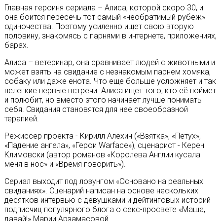
Главная героиня сериала – Алиса, которой скоро 30, и
она боится пересечь тот самый «необратимый рубеж»
одиночества. Поэтому усиленно ищет свою вторую
половину, знакомясь с парнями в интернете, приложениях,
барах.
Алиса – ветеринар, она сравнивает людей с животными и
может взять на свидание с незнакомым парнем хомяка,
собаку или даже енота. Что еще больше усложняет и так
нелегкие первые встречи. Алиса ищет того, кто её поймет
и полюбит, но вместо этого начинает лучше понимать
себя. Свидания становятся для нее своеобразной
терапией.
Режиссер проекта - Кирилл Алехин («Взятка», «Петух»,
«Падение ангела», «Герои Warface»), сценарист - Керен
Климовски (автор романов «Королева Англии кусала
меня в нос» и «Время говорить»).
Сериал выходит под лозунгом «Основано на реальных
свиданиях». Сценарий написан на основе нескольких
десятков интервью с девушками и дейтинговых историй
подписчиц популярного блога о секс-просвете «Маша,
давай!» Марии Арзамасовой.