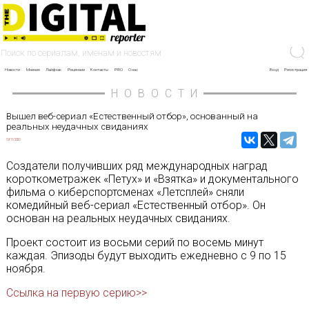
Новости
Мнение
Лайфхак
Рецензии
Контакты
PRO
О нас
Вход
Регистрация
НОВОСТИ
Вышел веб-сериал «Естественный отбор», основанный на
реальных неудачных свиданиях
09/11/2020
Создатели получивших ряд международных наград
короткометражек «Петух» и «Взятка» и документального
фильма о киберспортсменах «Летсплей» сняли
комедийный веб-сериал «Естественный отбор». Он
основан на реальных неудачных свиданиях.
Проект состоит из восьми серий по восемь минут
каждая. Эпизоды будут выходить ежедневно с 9 по 15
ноября.
Ссылка на первую серию>>