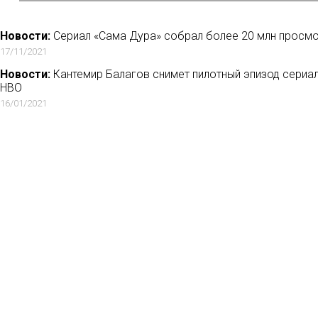
Новости:
Сериал «Сама Дура» собрал более 20 млн просмо
17/11/2021
Новости:
Кантемир Балагов снимет пилотный эпизод сериала 
HBO
16/01/2021
Новости:
ivi по мотивам спектакля снимет сериал «Горбаче
Евгением Мироновым
11/06/2021
Новости:
Опра Уинфри запустила на Apple TV+ шоу о корона
Идрис Эльба
22/03/2020
Но
Мн
Ла
Рец
Кон