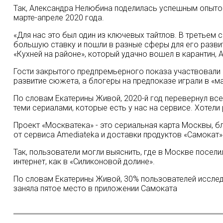
Так, Александра Нелюбина поделилась успешным опытом
марте-апреле 2020 года.
«Для нас это был один из ключевых тайтлов. В третьем 
большую ставку и пошли в разные сферы для его развит
«Кухней на районе», который удачно вошел в карантин, A
Гости закрытого предпремьерного показа участвовали
развитие сюжета, а блогеры на предпоказе играли в «ма
По словам Екатерины Живой, 2020-й год перевернул все
теми сериалами, которые есть у нас на сервисе. Хотели
Проект «Москватека» - это сериальная карта Москвы, б
от сервиса
Amediateka и
доставки продуктов «Самокат»
Так, пользователи могли выяснить, где в Москве посел
интернет, как в «Силиконовой долине».
По словам Екатерины Живой, 30% пользователей исслед
заняла пятое место в приложении Самоката