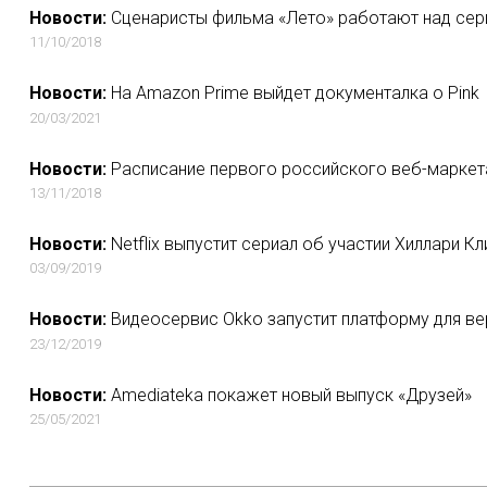
Новости:
Сценаристы фильма «Лето» работают над сер
11/10/2018
Новости:
На Amazon Prime выйдет документалка о Pink
20/03/2021
Новости:
Расписание первого российского веб-маркет
13/11/2018
Новости:
Netflix выпустит сериал об участии Хиллари К
03/09/2019
Новости:
Видеосервис Okko запустит платформу для в
23/12/2019
Новости:
Amediateka покажет новый выпуск «Друзей»
25/05/2021