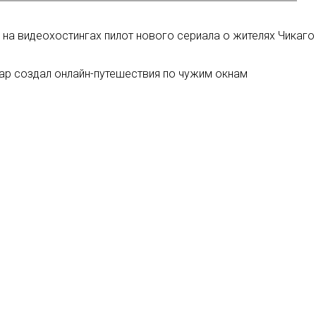
на видеохостингах пилот нового сериала о жителях Чикаго
p создал онлайн-путешествия по чужим окнам
ртонов» расскажет о юности королевы Шарлотты
смический Доктор Кот» с успехом стартовало на YouTube
Мы в соцсетях: