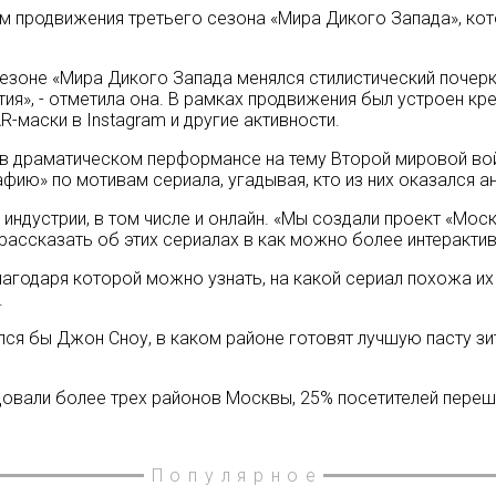
 продвижения третьего сезона «Мира Дикого Запада», кото
сезоне «Мира Дикого Запада менялся стилистический почерк
ия», - отметила она. В рамках продвижения был устроен кре
R-маски в Instagram и другие активности.
 в драматическом перформансе на тему Второй мировой вой
фию» по мотивам сериала, угадывая, кто из них оказался а
 индустрии, в том числе и онлайн. «Мы создали проект «Мос
 рассказать об этих сериалах в как можно более интерактив
лагодаря которой можно узнать, на какой сериал похожа их
.
ился бы Джон Сноу, в каком районе готовят лучшую пасту з
овали более трех районов Москвы, 25% посетителей перешл
Популярное