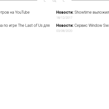
ЕЩЁ
тров на YouTube
Новости:
Showtime выложил 
18/12/2017
по игре The Last of Us для
Новости:
Сервис Window Swa
03/08/2020
в» с Чулпан Хаматовой и
Новости:
Спин-офф «Бридже
14/05/2021
вирусе. Первый гость -
Новости:
Кукольное шоу «Ко
29/10/2019
вости
О нас
ение
База ПРО
йфхак
WEB Сериалы
ензии
такты