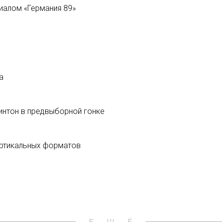
иалом «Германия 89»
а
линтон в предвыборной гонке
ертикальных форматов