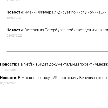
Новости:
«Манк» Финчера лидирует по числу номинаций н
15/03/2021
Новости:
Ветеран из Петербурга собирает деньги на по
03/05/2020
Новости:
На Netflix выйдет документальный проект «Амери
19/10/2018
Новости:
В Москве покажут VR-программу Венецианского
01/09/2021
Новости:
«Кинопоиск HD» выпустит 7 сериалов, среди кото
про нового министра