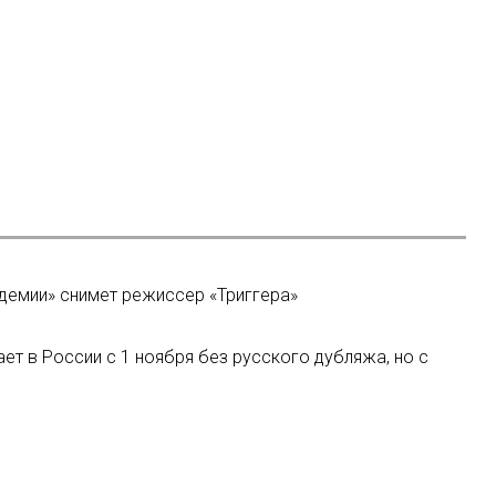
емии» снимет режиссер «Триггера»
ет в России с 1 ноября без русского дубляжа, но с
ась за сковороду на YouTube