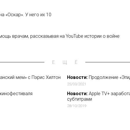
а «Оскар». У него их 10
мощь врачам, рассказывая на YouTube истории о войне
ЕЩЁ
канский мем» с Пэрис Хилтон
Новости:
Продолжение «Эпид
25/03/2021
 кинофестиваля
Новости:
Apple TV+ заработа
субтитрами
28/10/2019
рых антиутопия Волобуева
Новости:
Пэрис Хилтон взял