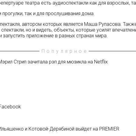
пертуаре театра есть аудиоспектакли как для взрослых, так
 прогулки, так и для прослушивания дома.
пектакля, автором которых является Маша Рупасова. Такж
пектакли, но и видеть, объекты, которые усилят впечатлен
и запустить приложение в разных странах мира.
Популярное
эрил Стрип зачитала рэп для мюзикла на Netflix
 Facebook
 Ильяшенко и Котовой-Дерябиной выйдет на PREMIER