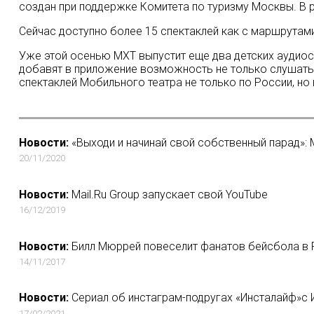
создан при поддержке Комитета по туризму Москвы. В ре
Сейчас доступно более 15 спектаклей как с маршрутами
Уже этой осенью МХТ выпустит еще два детских аудиос
добавят в приложение возможность не только слушать с
спектаклей Мобильного театра не только по России, но 
Новости:
«Выходи и начинай свой собственный парад»: М
20/11/2020
Новости:
Mail.Ru Group запускает свой YouTube
16/12/2019
Новости:
Билл Мюррей повеселит фанатов бейсбола в
14/11/2017
Новости:
Сериал об инстаграм-подругах «Инсталайф»с
17/02/2021