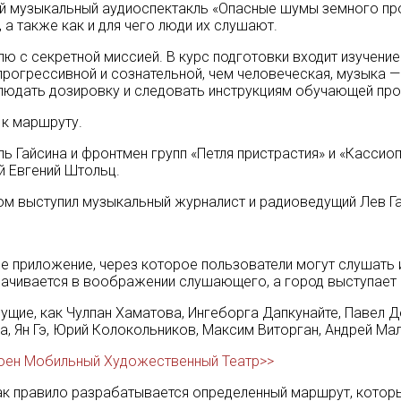
й музыкальный аудиоспектакль «Опасные шумы земного пр
а также как и для чего люди их слушают.
лю с секретной миссией. В курс подготовки входит изучени
прогрессивной и сознательной, чем человеческая, музыка 
людать дозировку и следовать инструкциям обучающей пр
 к маршруту.
ль Гайсина и фронтмен групп «Петля пристрастия» и «Кассио
й Евгений Штольц.
м выступил музыкальный журналист и радиоведущий Лев Га
ое приложение, через которое пользователи могут слушать 
чивается в воображении слушающего, а город выступает 
дущие, как Чулпан Хаматова, Ингеборга Дапкунайте, Павел 
а, Ян Гэ, Юрий Колокольников, Максим Виторган, Андрей Мал
роен Мобильный Художественный Театр>>
к правило разрабатывается определенный маршрут, которы