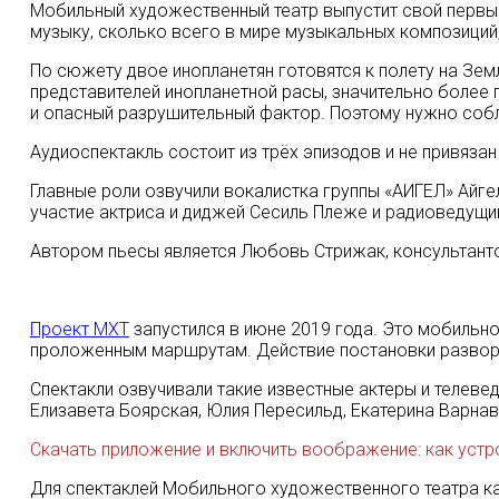
Мобильный художественный театр выпустит свой первы
музыку, сколько всего в мире музыкальных композиций, 
По сюжету двое инопланетян готовятся к полету на Зем
представителей инопланетной расы, значительно более 
и опасный разрушительный фактор. Поэтому нужно соб
Аудиоспектакль состоит из трёх эпизодов и не привязан
Главные роли озвучили вокалистка группы «АИГЕЛ» Айге
участие актриса и диджей Сесиль Плеже и радиоведущи
Автором пьесы является Любовь Стрижак, консультанто
Проект МХТ
запустился в июне 2019 года. Это мобильн
проложенным маршрутам. Действие постановки развора
Спектакли озвучивали такие известные актеры и телеве
Елизавета Боярская, Юлия Пересильд, Екатерина Варнав
Скачать приложение и включить воображение: как уст
Для спектаклей Мобильного художественного театра ка