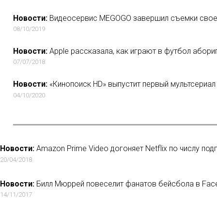
Новости:
Видеосервис MEGOGO завершил съемки свое
08/10/2019
Новости:
Apple рассказала, как играют в футбол абори
07/07/2018
Новости:
«Кинопоиск HD» выпустит первый мультсериал
04/10/2020
Новости:
Amazon Prime Video догоняет Netflix по числу по
20/04/2018
Новости:
Билл Мюррей повеселит фанатов бейсбола в Fac
14/11/2017