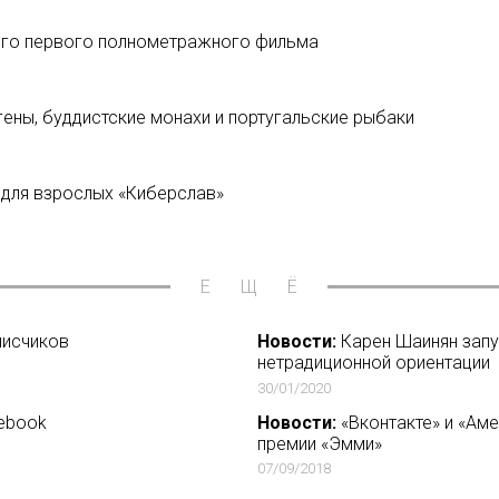
го первого полнометражного фильма
гены, буддистские монахи и португальские рыбаки
 для взрослых «Киберслав»
ЕЩЁ
дписчиков
Новости:
Карен Шаинян запус
нетрадиционной ориентации
30/01/2020
ebook
Новости:
«Вконтакте» и «Ам
премии «Эмми»
07/09/2018