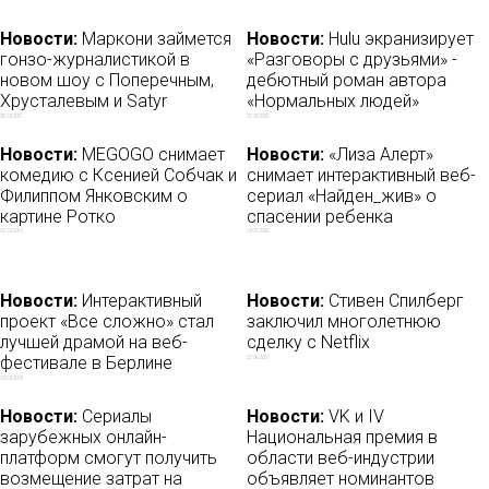
Новости:
Маркони займется
Новости:
Hulu экранизирует
гонзо-журналистикой в
«Разговоры с друзьями» -
новом шоу с Поперечным,
дебютный роман автора
Хрусталевым и Satyr
«Нормальных людей»
03/09/2021
27/06/2020
Новости:
MEGOGO снимает
Новости:
«Лиза Алерт»
комедию с Ксенией Собчак и
снимает интерактивный веб-
Филиппом Янковским о
сериал «Найден_жив» о
картине Ротко
спасении ребенка
22/10/2019
09/07/2020
Новости:
Интерактивный
Новости:
Стивен Спилберг
проект «Все сложно» стал
заключил многолетнюю
лучшей драмой на веб-
сделку с Netflix
фестивале в Берлине
22/06/2021
09/09/2018
Новости:
Сериалы
Новости:
VK и IV
зарубежных онлайн-
Национальная премия в
платформ смогут получить
области веб-индустрии
возмещение затрат на
объявляет номинантов