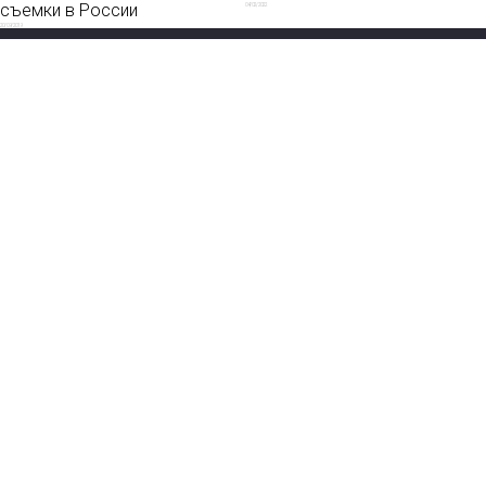
съемки в России
04/02/2022
20/09/2019
Новости
О нас
Мы в соцсетях:
Мнение
База ПРО
Лайфхак
WEB Сериалы
Рецензии
Контакты