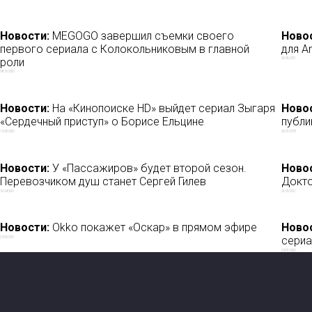
Новости:
MEGOGO завершил съемки своего
Ново
первого сериала с Колокольниковым в главной
для A
роли
06/05/2021
08/12/2020
Новости:
На «Кинопоиске HD» выйдет сериал Зыгаря
Ново
«Сердечный приступ» о Борисе Ельцине
публи
19/03/2020
26/07/2018
Новости:
У «Пассажиров» будет второй сезон.
Ново
Перевозчиком душ станет Сергей Гилев
Докто
16/04/2021
23/03/2021
Новости:
Okko покажет «Оскар» в прямом эфире
Ново
сериа
29/03/2021
09/07/2020