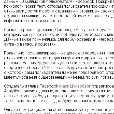
данным 50 миллионов пользователей Facebook. Прикрыва
психологический тест, который пользователи проходили, 
открывали доступ к своим страницам и страницам своих д
остальным миллионам пользователей просто повезло с д
информацию авторам опроса.
Согласно расследованию, Cambridge Analytica сотрудни
который, как принято считать, победил на выборах во мн
Данные также применялись для лоббирования в интересах
активно велась в соцсетях.
Правильно проанализированные данные о поведении, при
открывают возможность для микротаргетирования, то ест
рекламы. Например, удалось установить, что пользовател
спортивного бренда Nike, не очень дружелюбно настрое
о которой сами пользователи даже не подозревают, отк
манипулирования общественным мнением, по сути показыв
Создатель и глава Facebook
Марк Цукерберг
отреагирова
Analytica получила данные, но сделала это нечестным пут
данные компании будут подвергаться жесткому аудиту, в 
того, пользователям наглядно будут показывать, какие д
Однако сама социальная сеть занимается примерно тем 