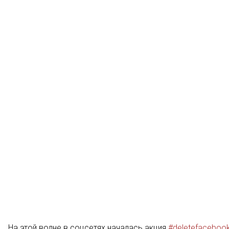
На этой волне в соцсетях началась акция
#deletefaceboo