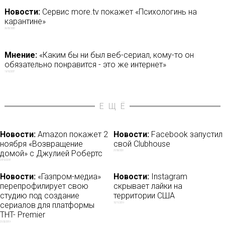
Новости:
Сервис more.tv покажет «Психологинь на
карантине»
26/05/2020
Мнение:
«Каким бы ни был веб-сериал, кому-то он
обязательно понравится - это же интернет»
19/10/2017
ЕЩЁ
Новости:
Amazon покажет 2
Новости:
Facebook запустил
ноября «Возвращение
свой Clubhouse
домой» с Джулией Робертс
21/06/2021
24/10/2018
Новости:
«Газпром-медиа»
Новости:
Instagram
перепрофилирует свою
скрывает лайки на
студию под создание
территории США
сериалов для платформы
10/11/2019
TНT- Premier
21/02/2019