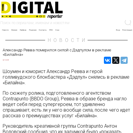
Новости
Мнение
Лайфхак
Рецензии
Контакты
PRO
О нас
Вход
Регистрация
НОВОСТИ
Александр Ревва померился силой с Дэдпулом в рекламе
«Билайна»
02/11/2018
Шоумен и юморист Александр Ревва и герой
голливудского блокбастера «Дэдпул» снялись в рекламе
«Билайна».
По сюжету ролика, подготовленного агентством
Contrapunto (BBDO Group), Ревва в образе бренда нагло
ведет себя перед супергероем, тот удивленно
спрашивает, есть ли у него вообще сила, после чего идет
рассказ о преимуществах услуг «Билайна».
Руководитель креативной группы Contrapunto Антон
Воловский сообщил, что их задумкой было «показать