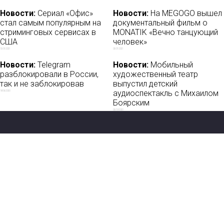
Новости:
Сериал «Офис»
Новости:
На MEGOGO вышел
стал самым популярным на
документальный фильм о
стриминговых сервисах в
MONATIK «Вечно танцующий
США
человек»
13/01/2021
03/07/2021
Новости:
Telegram
Новости:
Мобильный
разблокировали в России,
художественный театр
так и не заблокировав
выпустил детский
аудиоспектакль с Михаилом
18/06/2020
Боярским
06/09/2020
Новости
О нас
Мы в соцсетях:
Мнение
База ПРО
Лайфхак
WEB Сериалы