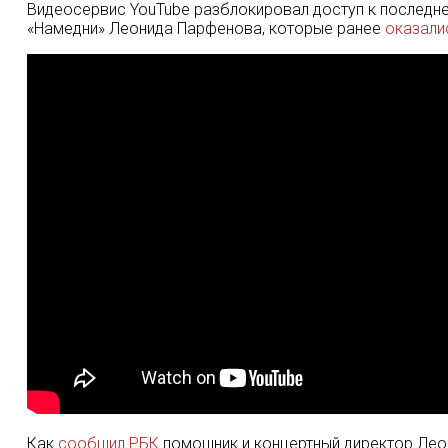
Видеосервис YouTube разблокировал доступ к послед
«Намедни» Леонида Парфенова, которые ранее
оказали
Как
сообщил РБК
помощник и концертный директор Леон