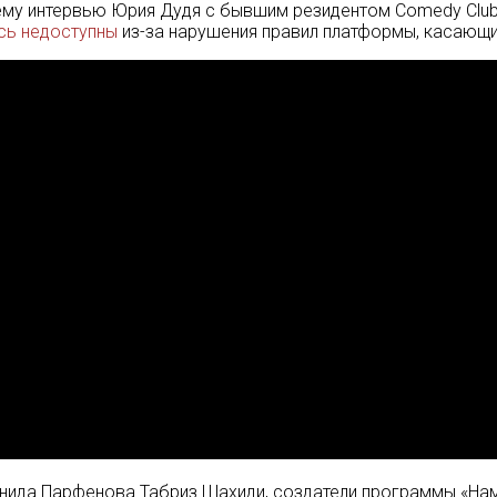
нему интервью Юрия Дудя с бывшим резидентом Comedy Cl
сь недоступны
из-за нарушения правил платформы, касающи
ида Парфенова Табриз Шахиди, создатели программы «Наме