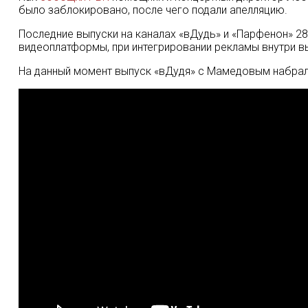
было заблокировано, после чего подали апелляцию.
Последние выпуски на каналах «вДудь» и «Парфенон» 2
видеоплатформы, при интегрировании рекламы внутри в
На данный момент выпуск «вДудя» с Мамедовым набрал