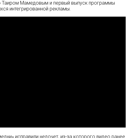
ub Таиром Мамедовым и первый выпуск программы
хся интегрированной рекламы.
дни» исправили недочет, из-за которого видео ранее