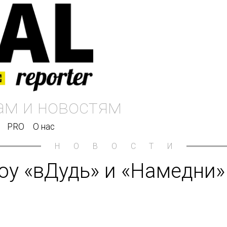
PRO
О нас
НОВОСТИ
у «вДудь» и «Намедни»