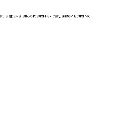
дила драма, вдохновленная свиданием вслепую
ЕЩЁ
ом похудении
Новости:
Ozon хочет запусти
24/09/2021
 прокомментировали 2021 год
Новости:
Скандалы не помеш
26/04/2018
дры катастрофы после
Новости:
«КиноПоиск HD» вы
25/03/2020
и в 33 вопросах от Vogue
Новости:
Онлайн-платформа 