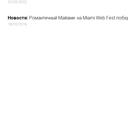
20/05/2022
Новости:
Романтичный Майами: на Miami Web Fest побе
18/05/2018
Новости:
Российский блогер запустил шоу об экстремальн
06/02/2018
Новости:
«Конечная» и «Отписаться»: как разные компании
04/12/2020
Новости:
Netflix удалит из «Птичьего короба» реальные ка
требования властей Канады
17/03/2019
Новости:
Людей Дима боится больше всего: исповедь Хаск