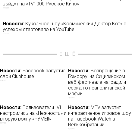
выйдут на «TV1000 Русское Кино»
04/09/2021
Новости:
Кукольное шоу «Космический Доктор Кот» с
успехом стартовало на YouTube
29/10/2019
ЕЩЁ
Новости:
Facebook запустил
Новости:
Возвращение в
свой Clubhouse
Гоморру: на Сицилийском
веб-фестивале наградили
21/06/2021
сериал о неаполитанской
мафии
04/07/2018
Новости:
Пользователи IVI
Новости:
MTV запустит
настроились на «Нежность» и
интерактивное игровое шоу
вторую волну «ЧУМЫ!»
на Facebook Watch в
Великобритании
18/11/2020
17/02/2019