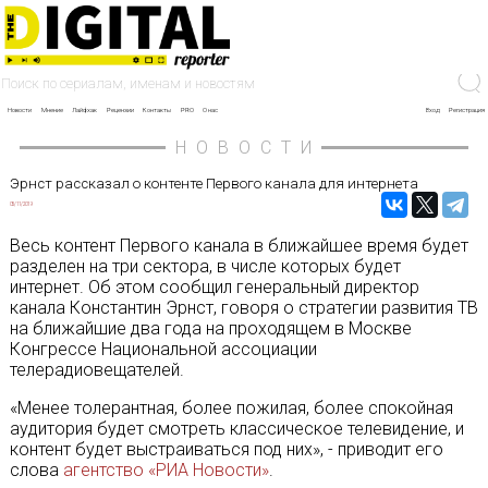
Новости
Мнение
Лайфхак
Рецензии
Контакты
PRO
О нас
Вход
Регистрация
НОВОСТИ
Эрнст рассказал о контенте Первого канала для интернета
05/11/2019
Весь контент Первого канала в ближайшее время будет
разделен на три сектора, в числе которых будет
интернет. Об этом сообщил генеральный директор
канала Константин Эрнст, говоря о стратегии развития ТВ
на ближайшие два года на проходящем в Москве
Конгрессе Национальной ассоциации
телерадиовещателей.
«Менее толерантная, более пожилая, более спокойная
аудитория будет смотреть классическое телевидение, и
контент будет выстраиваться под них», - приводит его
слова
агентство «РИА Новости»
.