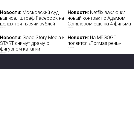
Новости:
Московский суд
Новости:
Netflix заключил
выписал штраф Facebook на
новый контракт с Адамом
целых три тысячи рублей
Сэндлером еще на 4 фильма
12/04/2019
31/01/2020
Новости:
Good Story Media и
Новости:
На MEGOGO
START снимут драму о
появится «Прямая речь»
фигурном катании
22/11/2018
04/10/2021
Новости
О нас
Мы в соцсетях:
Мнение
База ПРО
Лайфхак
WEB Сериалы
Рецензии
Контакты