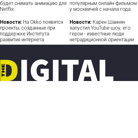
будет снимать анимацию для
популярным онлайн-фильмом
Netflix
у москвичей с начала года
16/11/2019
14/07/2019
Новости:
На Оkkо появятся
Новости:
Карен Шаинян
проекты, созданные при
запустил YouTube-шоу, его
поддержке Института
герои - известные люди
развития интернета
нетрадиционной ориентации
07/06/2021
30/01/2020
Новости
О нас
Мы в соцсетях:
Мнение
База ПРО
Лайфхак
WEB Сериалы
Рецензии
Контакты