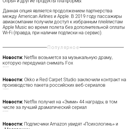
Опры» и другие продукты платформы.
Данная опция является продолжением партнерства
между American Airlines и Apple. В 2019 году пассажиры
авиакомпании получили доступ к избранным плейлистам
Apple Music во время полета без дополнительной оплаты
Wi-Fi (правда, при наличии подписки на сервис).
Популярное
Новости:
Netflix возьмется за музыкальную драму,
которую передумал снимать Fox
08/07/2018
Новости:
Okko и Red Carpet Studio заключили контракт на
производство пакета российских веб-сериалов
11/06/2019
Новости:
Netflix получил на «Эмми» 44 награды, в том
числе за лучший драматический сериал
20/09/2021
Новости:
Подписчики Amazon увидят «Психологинь» и