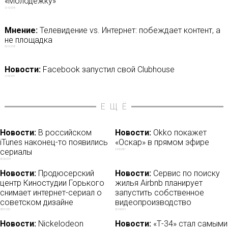
«Молодежку»
12/10/2018
Мнение:
Телевидение vs. Интернет: побеждает контент, а
не площадка
05/01/2018
Новости:
Facebook запустил свой Clubhouse
21/06/2021
ЕЩЁ
Новости:
В российском
Новости:
Okko покажет
iTunes наконец-то появились
«Оскар» в прямом эфире
сериалы
29/03/2021
05/06/2018
Новости:
Продюсерский
Новости:
Сервис по поиску
центр Киностудии Горького
жилья Airbnb планирует
снимает интернет-сериал о
запустить собственное
советском дизайне
видеопроизводство
08/07/2021
25/04/2019
Новости:
Nickelodeon
Новости:
«Т-34» стал самыми