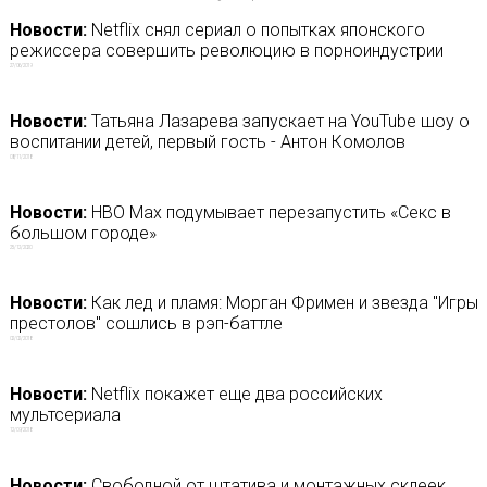
Новости:
Netflix снял сериал о попытках японского
режиссера совершить революцию в порноиндустрии
27/06/2019
Новости:
Татьяна Лазарева запускает на YouTube шоу о
воспитании детей, первый гость - Антон Комолов
08/11/2018
Новости:
HBO Max подумывает перезапустить «Секс в
большом городе»
25/12/2020
Новости:
Как лед и пламя: Морган Фримен и звезда "Игры
престолов" сошлись в рэп-баттле
02/02/2018
Новости:
Netflix покажет еще два российских
мультсериала
12/09/2018
Новости:
Свободной от штатива и монтажных склеек