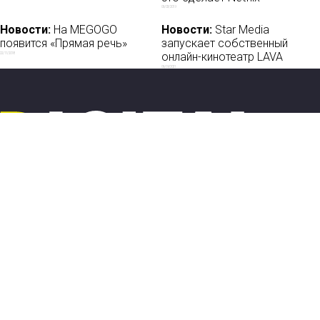
06/03/2019
Новости:
На MEGOGO
Новости:
Star Media
появится «Прямая речь»
запускает собственный
онлайн-кинотеатр LAVA
22/11/2018
06/09/2021
Новости
О нас
Мы в соцсетях:
Мнение
База ПРО
Лайфхак
WEB Сериалы
Рецензии
Контакты