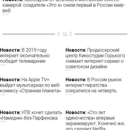
камерой: создатели «Это я» сняли первый в России квир-
веб
04/04/2019
ЕЩЁ
Новости:
В 2019 году
Новости:
Продюсерский
интернет окончательно
центр Киностудии Горького
победит телевидение
снимает интернет-сериал о
советском дизайне
28/06/2018
08/07/2021
Новости:
На Apple TV+
Новости:
В России рынок
выйдет мультсериал по веб-
интернет-пиратства
комиксу «Странная планета»
сократился на четверть
24/06/2021
02/11/2019
Новости:
НТВ хочет сделать
Новости:
«Сто лет
«Намедни» без Парфенова
одиночества» впервые
экранизируют. Конечно же,
22/04/2019
это сделает Netflix