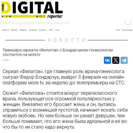
Новости
Мнение
Лайфхак
Рецензии
Контакты
PRO
О нас
Вход
Регистрация
НОВОСТИ
Премьера сериала «Филатов» с Бондарчуком-гинекологом
состоится на мore.tv
29/01/2020
Сериал «Филатов», где главную роль врача-гинеколога
сыграл Федор Бондарчук, выйдет 3 февраля на онлайн-
платформе мore.tv, за неделю до телепремьеры на СТС.
Сюжет «Филатова» стоится вокруг первоклассного
врача, пользующегося огромной популярностью у
женщин. Внезапно его бросает жена, и он, пытаясь
справиться с возникшей пустотой, начинает искать себе
новую любовь. Но чем больше он узнаёт девушек, тем
больше понимает, что его жена была идеальной и её во
что бы то ни стало надо вернуть.