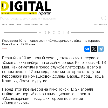
Новости
Мнение
Лайфхак
Рецензии
Контакты
PRO
О нас
Вход
Регистрация
НОВОСТИ
Первые за 10 лет новые серии «Смешариков» выйдут на сервисе
КиноПоиск HD 18 мая
22/04/2020
Первый за 10 лет новый сезон детского мультсериала
«Смешарики» выйдет на онлайн-сервисе КиноПоиск HD 18
мая.
Как отметили в пресс-службе платформы, всего в
новом сезоне 52 эпизода, героями которых останутся
персонажи из Ромашковой долины: Бараш, Крош, Нюша,
Копатыч, Лосяш и другие.
Перед этой премьерой на КиноПоиск HD 27 апреля
выйдет четвертый сезон анимационного проекта
«Малышарики» — младших героев вселенной
«Смешариков».