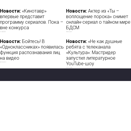
Новости:
«Кинотавр»
Новости:
Актер из «Ты –
впервые представит
воплощение порока» снимет
программу сериалов. Пока –
онлайн-сериал о тайном мире
вне конкурса
БДСМ
17/08/2021
08/12/2017
Новости:
Бойтесь! В
Новости:
«Не как душные
«Одноклассниках» появилась
ребята с телеканала
функция распознавания лиц
«Культура»: Мастридер
на видео
запустил литературное
YouTube-шоу
03/10/2019
10/11/2018
Новости
О нас
Мы в соцсетях:
Мнение
База ПРО