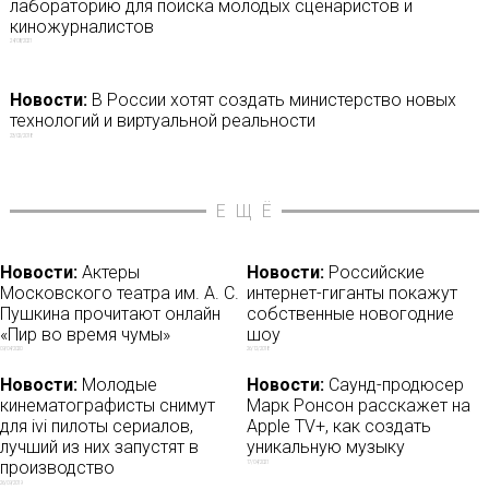
лабораторию для поиска молодых сценаристов и
киножурналистов
24/08/2021
Новости:
В России хотят создать министерство новых
технологий и виртуальной реальности
23/02/2018
ЕЩЁ
Новости:
Актеры
Новости:
Российские
Московского театра им. А. С.
интернет-гиганты покажут
Пушкина прочитают онлайн
собственные новогодние
«Пир во время чумы»
шоу
09/04/2020
26/12/2018
Новости:
Молодые
Новости:
Саунд-продюсер
кинематографисты снимут
Марк Ронсон расскажет на
для ivi пилоты сериалов,
Apple TV+, как создать
лучший из них запустят в
уникальную музыку
производство
17/04/2021
26/09/2019