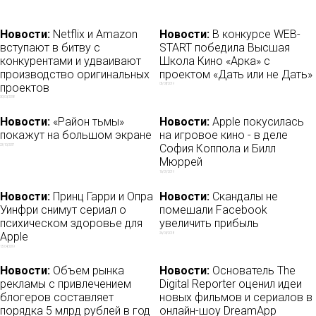
Новости:
Netflix и Amazon
Новости:
В конкурсе WEB-
вступают в битву с
START победила Высшая
конкурентами и удваивают
Школа Кино «Арка» с
производство оригинальных
проектом «Дать или не Дать»
проектов
05/08/2019
30/09/2018
Новости:
«Район тьмы»
Новости:
Apple покусилась
покажут на большом экране
на игровое кино - в деле
София Коппола и Билл
23/10/2017
Мюррей
16/01/2019
Новости:
Принц Гарри и Опра
Новости:
Скандалы не
Уинфри снимут сериал о
помешали Facebook
психическом здоровье для
увеличить прибыль
Apple
26/04/2018
13/04/2019
Новости:
Объем рынка
Новости:
Основатель The
рекламы с привлечением
Digital Reporter оценил идеи
блогеров составляет
новых фильмов и сериалов в
порядка 5 млрд рублей в год
онлайн-шоу DreamApp