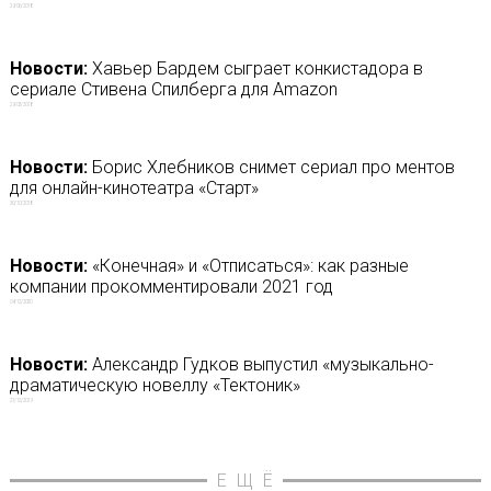
29/06/2018
Новости:
Хавьер Бардем сыграет конкистадора в
сериале Стивена Спилберга для Amazon
29/03/2018
Новости:
Борис Хлебников снимет сериал про ментов
для онлайн-кинотеатра «Старт»
30/10/2018
Новости:
«Конечная» и «Отписаться»: как разные
компании прокомментировали 2021 год
04/12/2020
Новости:
Александр Гудков выпустил «музыкально-
драматическую новеллу «Тектоник»
21/12/2019
ЕЩЁ