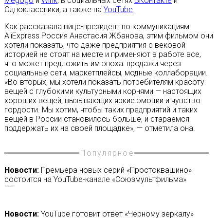
Megogo
и
Wink
, в социальных сетях
ВКонтакте
и
Одноклассники, а также на
YouTube
.
Как рассказала вице-президент по коммуникациям
AliExpress Россия Анастасия Жбанова, этим фильмом они
хотели показать, что даже предприятия с вековой
историей не стоят на месте и применяют в работе все,
что может предложить им эпоха: продажи через
социальные сети, маркетплейсы, модные коллаборации.
«Во-вторых, мы хотели показать потребителям красоту
вещей с глубокими культурными корнями — настоящих
хороших вещей, вызывающих яркие эмоции и чувство
гордости. Мы хотим, чтобы таких предприятий и таких
вещей в России становилось больше, и стараемся
поддержать их на своей площадке», — отметила она.
Популярное
Новости:
Премьера новых серий «Простоквашино»
состоится на YouTube-канале «Союзмультфильма»
15/03/2018
Новости:
YouTube готовит ответ «Черному зеркалу»