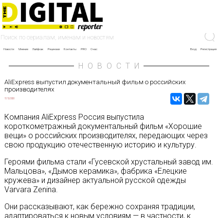
Новости
Мнение
Лайфхак
Рецензии
Контакты
PRO
О нас
Вход
Регистрация
НОВОСТИ
AliExpress выпустил документальный фильм о российских
производителях
17/12/2020
Компания AliExpress Россия выпустила
короткометражный документальный фильм «Хорошие
вещи» о российских производителях, передающих через
свою продукцию отечественную историю и культуру.
Героями фильма стали «Гусевской хрустальный завод им.
Мальцова», «Дымов керамика», фабрика «Елецкие
кружева» и дизайнер актуальной русской одежды
Varvara Zenina.
Они рассказывают, как бережно сохраняя традиции,
адаптироваться к новым условиям — в частности, к