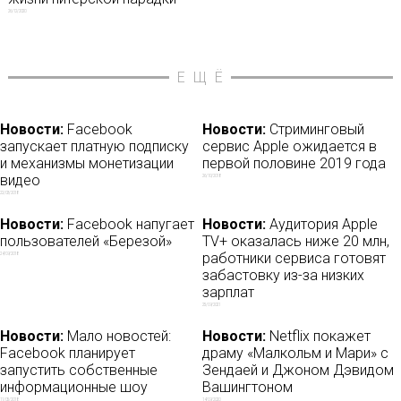
26/12/2020
ЕЩЁ
Новости:
Facebook
Новости:
Стриминговый
запускает платную подписку
сервис Apple ожидается в
и механизмы монетизации
первой половине 2019 года
видео
26/10/2018
22/03/2018
Новости:
Facebook напугает
Новости:
Аудитория Apple
пользователей «Березой»
TV+ оказалась ниже 20 млн,
работники сервиса готовят
24/09/2018
забастовку из-за низких
зарплат
25/09/2021
Новости:
Мало новостей:
Новости:
Netflix покажет
Facebook планирует
драму «Малкольм и Мари» с
запустить собственные
Зендаей и Джоном Дэвидом
информационные шоу
Вашингтоном
11/05/2018
14/09/2020