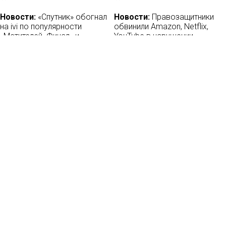
Новости:
«Спутник» обогнал
Новости:
Правозащитники
на ivi по популярности
обвинили Amazon, Netflix,
«Мстителей. Финал» и
YouTube в нарушении
«Аквамена»
регламента ЕС о защите
данных
28/04/2020
19/01/2019
Новости
О нас
Мы в соцсетях:
Мнение
База ПРО
Лайфхак
WEB Сериалы
Рецензии
Контакты