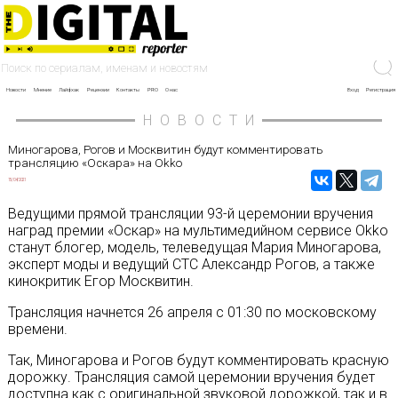
Новости
Мнение
Лайфхак
Рецензии
Контакты
PRO
О нас
Вход
Регистрация
НОВОСТИ
Миногарова, Рогов и Москвитин будут комментировать
трансляцию «Оскара» на Okko
15/04/2021
Ведущими прямой трансляции 93-й церемонии вручения
наград премии «Оскар» на мультимедийном сервисе Okko
станут блогер, модель, телеведущая Мария Миногарова,
эксперт моды и ведущий СТС Александр Рогов, а также
кинокритик Егор Москвитин.
Трансляция начнется 26 апреля с 01:30 по московскому
времени.
Так, Миногарова и Рогов будут комментировать красную
дорожку. Трансляция самой церемонии вручения будет
доступна как с оригинальной звуковой дорожкой, так и в