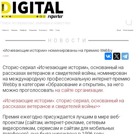
Новости
Мнение
Лайфхак
Рецензии
Контакты
PRO
О нас
Вход
Регистрация
НОВОСТИ
«Исчезающие истории» номинированы на премию Webby
21/04/2021
Сторис-сериал «Исчезающие истории», основанный на
рассказах ветеранов и свидетелей войны, номинирован
на международную профессиональную интернет-премию
Webby в категории «Образование и открытия», за него
можно проголосовать
на сайте организации
.
«Исчезающие истории»: сторис-сериал, основанный на
рассказах ветеранов и свидетелей войны>>
Премия ежегодно присуждается лучшим в мире веб-
проектам (сайтам, интернет-рекламе, сетевым
видеороликам, сервисам и сайтам для мобильных
телефонов), она была учреждена в 1996 году.