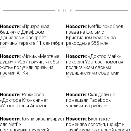
ЕЩЁ
Новости:
«Призрачная
Новости:
Netflix приобрёл
башня» с Джеффом
права на фильм с
Дэниелсом раскроет
Кристианом Бэйлом за
причины теракта 11 сентября
рекордные $55 млн
22/12/2017
08/03/2021
Новости:
«Чики», «Мертвые
Новости:
«Доктор Майк»
души» и «257 причин, чтобы
покорил YouTube, помогая
жить» получили призы на
подписчикам своими
премии АПКиТ
медицинскими советами
26/03/2021
20/07/2018
Новости:
Режиссер
Новости:
Скандалы не
«Доктора Кто» снимет
помешали Facebook
«Утопию» для Amazon
увеличить прибыль
21/10/2018
26/04/2018
Новости:
Клуни экранизирует
Новости:
Вконтакте
для Netflix
поменяла логотип, шрифт и
постапокалиптический
дизайн компьютерной версии