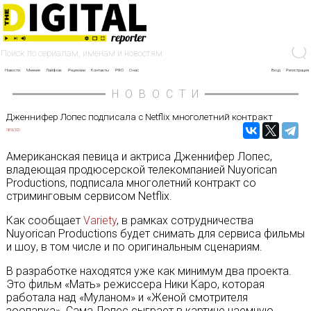
Новости
Мнение
Лайфхак
Рецензии
Контакты
PRO
О нас
Вход
Регистрация
НОВОСТИ
Дженнифер Лопес подписала с Netflix многолетний контракт
08/06/2021
Американская певица и актриса Дженнифер Лопес,
владеющая продюсерской телекомпанией Nuyorican
Productions, подписала многолетний контракт со
стриминговым сервисом Netflix.
Как сообщает
Variety
, в рамках сотрудничества
Nuyorican Productions будет снимать для сервиса фильмы
и шоу, в том числе и по оригинальным сценариям.
В разработке находятся уже как минимум два проекта.
Это фильм «Мать» режиссера Ники Каро, которая
работала над «Муланом» и «Женой смотрителя
зоопарка». Сама Лопес сыграет в картине наемную