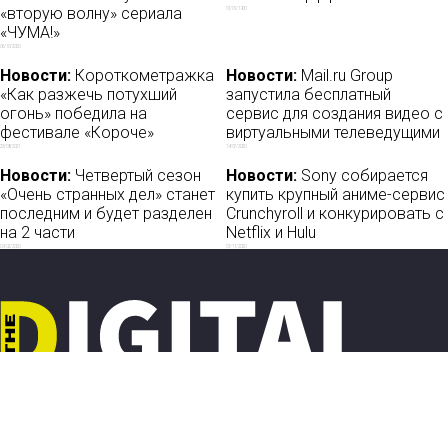
«вторую волну» сериала
01/01/1900
«ЧУМА!»
06/10/2020
Новости:
Короткометражка
Новости:
Mail.ru Group
«Как разжечь потухший
запустила бесплатный
огонь» победила на
сервис для создания видео с
фестивале «Короче»
виртуальными телеведущими
23/08/2021
14/07/2020
Новости:
Четвертый сезон
Новости:
Sony собирается
«Очень странных дел» станет
купить крупный аниме-сервис
последним и будет разделен
Crunchyroll и конкурировать с
на 2 части
Netflix и Hulu
09/02/2020
01/11/2020
Новости
О нас
Мы в соцсетях:
Мнение
База ПРО