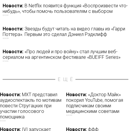
Новости:
В Netflix появится функция «Воспроизвести что-
нибудь», чтобы помочь пользователям с выбором
20/01/2021
Новости:
Звезды будут читать на видео главы из «Гарри
Поттера». Первым это сделал Дэниел Рэдклифф
06/05/2020
Новости:
«Про людей и про войну» стал лучшим веб-
сериалом на аргентинском фестивале «BUEIFF Series»
09/10/2021
ЕЩЁ
Новости:
МХТ представил
Новости:
«Доктор Майк»
аудиоспектакль по мотивам
покорил YouTube, помогая
повести Стругацких при
подписчикам своими
участии голосового
медицинскими советами
помощника
20/07/2018
03/09/2021
Новости:
IVI запускает
Новости:
ффф