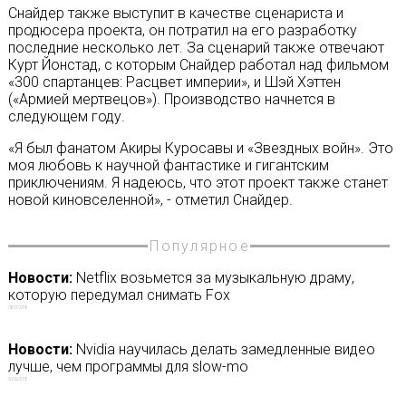
Снайдер также выступит в качестве сценариста и
продюсера проекта, он потратил на его разработку
последние несколько лет. За сценарий также отвечают
Курт Йонстад, с которым Снайдер работал над фильмом
«300 спартанцев: Расцвет империи», и Шэй Хэттен
(«Армией мертвецов»). Производство начнется в
следующем году.
«Я был фанатом Акиры Куросавы и «Звездных войн». Это
моя любовь к научной фантастике и гигантским
приключениям. Я надеюсь, что этот проект также станет
новой киновселенной», - отметил Снайдер.
Популярное
Новости:
Netflix возьмется за музыкальную драму,
которую передумал снимать Fox
08/07/2018
Новости:
Nvidia научилась делать замедленные видео
лучше, чем программы для slow-mo
20/06/2018