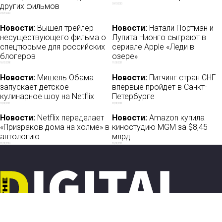
других фильмов
09/10/2020
04/07/2020
Новости:
Вышел трейлер
Новости:
Натали Портман и
несуществующего фильма о
Лупита Нионго сыграют в
спецтюрьме для российских
сериале Apple «Леди в
блогеров
озере»
16/12/2018
11/03/2021
Новости:
Мишель Обама
Новости:
Питчинг стран СНГ
запускает детское
впервые пройдёт в Санкт-
кулинарное шоу на Netflix
Петербурге
10/02/2021
20/05/2022
Новости:
Netflix переделает
Новости:
Amazon купила
«Призраков дома на холме» в
киностудию MGM за $8,45
антологию
млрд
22/02/2019
26/05/2021