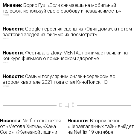
Мнение:
Борис Гуц: «Если снимаешь на мобильный
телефон, используй свою свободу и независимость»
11/09/2018
Новости:
Google переснял сцены из «Один дома», а потом
заставил злодея из фильма их посмотреть
04/02/2019
Новости:
Фестиваль Доку-MENTAL принимает заявки на
конкурс фильмов о психическом здоровье
04/03/2020
Новости:
Самым популярным онлайн-сервисом во
втором квартале 2021 года стал КиноПоиск HD
13/07/2021
ЕЩЁ
Новости:
Netflix откажется
Новости:
Второй сезон
от «Метода Хитча», «Хана
«Неразгаданных тайн» выйдет
Соло», «Железной леди» и
на Netflix 19 октября