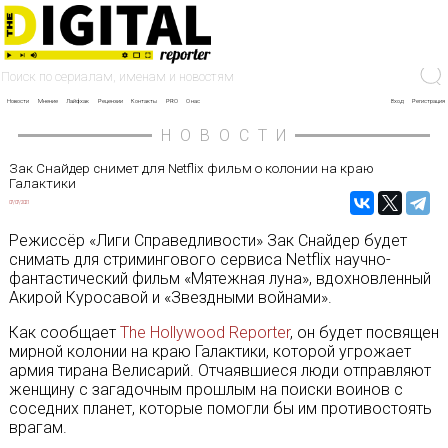
Новости
Мнение
Лайфхак
Рецензии
Контакты
PRO
О нас
Вход
Регистрация
НОВОСТИ
Зак Снайдер снимет для Netflix фильм о колонии на краю
Галактики
07/07/2021
Режиссёр «Лиги Справедливости» Зак Снайдер будет
снимать для стримингового сервиса Netflix научно-
фантастический фильм «Мятежная луна», вдохновленный
Акирой Куросавой и «Звездными войнами».
Как сообщает
The Hollywood Reporter
, он будет посвящен
мирной колонии на краю Галактики, которой угрожает
армия тирана Велисарий. Отчаявшиеся люди отправляют
женщину с загадочным прошлым на поиски воинов с
соседних планет, которые помогли бы им противостоять
врагам.