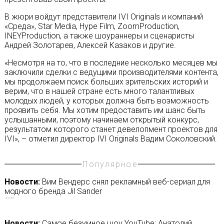
В жюри войдут представители IVI Originals и компаний
«Среда», Star Media, Hype Film, ZoomProduction,
INEYProduction, а также шоураннеры и сценаристы
Андрей Золотарев, Алексей Казаков и другие.
«Несмотря на то, что в последние несколько месяцев мы
заключили сделки с ведущими производителями контента,
мы продолжаем поиск больших зрительских историй и
верим, что в нашей стране есть много талантливых
молодых людей, у которых должна быть возможность
проявить себя. Мы хотим предоставить им шанс быть
услышанными, поэтому начинаем открытый конкурс,
результатом которого станет девелопмент проектов для
IVI», – отметил директор IVI Originals Вадим Соколовский.
Популярное
Новости:
Вим Вендерс снял рекламный веб-сериал для
модного бренда Jil Sander
12/12/2017
Новости:
Самое безумное шоу YouTube: Анатолий