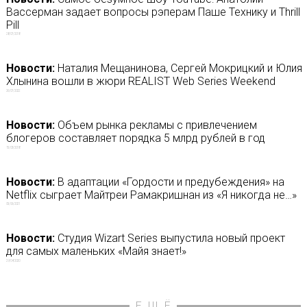
Вассерман задает вопросы рэперам Паше Технику и Thrill
Pill
28/07/2018
Новости:
Наталия Мещанинова, Сергей Мокрицкий и Юлия
Хлынина вошли в жюри REALIST Web Series Weekend
26/07/2022
Новости:
Объем рынка рекламы с привлечением
блогеров составляет порядка 5 млрд рублей в год
15/03/2018
Новости:
В адаптации «Гордости и предубеждения» на
Netflix сыграет Майтреи Рамакришнан из «Я никогда не…»
05/06/2021
Новости:
Студия Wizart Series выпустила новый проект
для самых маленьких «Майя знает!»
29/04/2020
ЕЩЁ