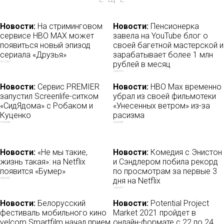
Новости:
На стриминговом
Новости:
Пенсионерка
сервисе HBO MAX может
завела на YouTube блог о
появиться новый эпизод
своей багетной мастерской и
сериала «Друзья»
зарабатывает более 1 млн
рублей в месяц
13/11/2019
10/06/2019
Новости:
Сервис PREMIER
Новости:
HBO Max временно
запустил Screenlife-ситком
убрал из своей фильмотеки
«СидЯдома» с Робаком и
«Унесенных ветром» из-за
Куценко
расизма
14/04/2020
10/06/2020
Новости:
«Не мы такие,
Новости:
Комедия с Энистон
жизнь такая»: на Netflix
и Сэндлером побила рекорд
появится «Бумер»
по просмотрам за первые 3
дня на Netflix
18/06/2021
19/06/2019
Новости:
Белорусский
Новости:
Potential Project
фестиваль мобильного кино
Market 2021 пройдет в
velcom Smartfilm начал прием
онлайн-формате с 22 по 24