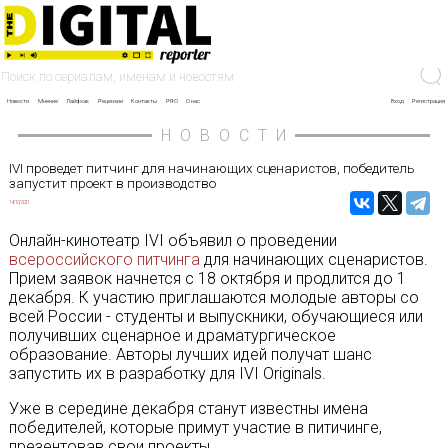
Новости
Мнение
Лайфхак
Рецензии
Контакты
PRO
О нас
Вход
Регистрация
НОВОСТИ
IVI проведет питчинг для начинающих сценаристов, победитель
запустит проект в производство
14/10/2021
Онлайн-кинотеатр IVI объявил о проведении
всероссийского питчинга
для начинающих сценаристов.
Прием заявок начнется с 18 октября и продлится до 1
декабря. К участию приглашаются молодые авторы со
всей России - студенты и выпускники, обучающиеся или
получивших сценарное и драматургическое
образование. Авторы лучших идей получат шанс
запустить их в разработку для IVI Originals.
Уже в середине декабря станут известны имена
победителей, которые примут участие в питичинге,
презентовав свои проекты.