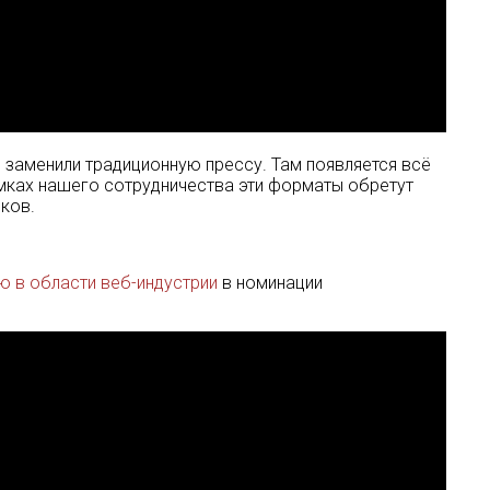
 заменили традиционную прессу. Там появляется всё
мках нашего сотрудничества эти форматы обретут
ков.
ю в области веб-индустрии
в номинации