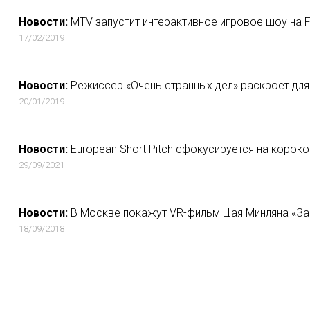
Новости:
MTV запустит интерактивное игровое шоу на 
17/02/2019
Новости:
Режиссер «Очень странных дел» раскроет для 
20/01/2019
Новости:
European Short Pitch сфокусируется на корок
29/09/2021
Новости:
В Москве покажут VR-фильм Цая Минляна «З
18/09/2018