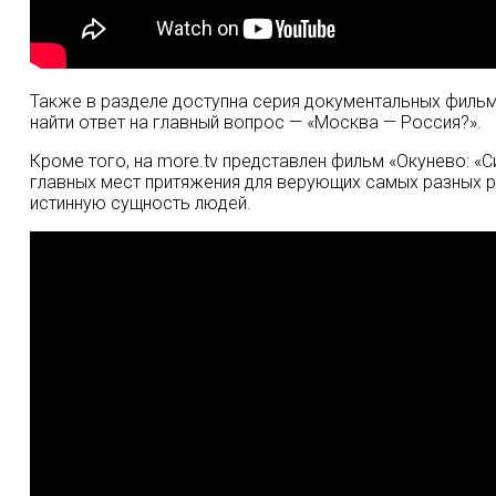
Также в разделе доступна серия документальных фильм
найти ответ на главный вопрос — «Москва — Россия?».
Кроме того, на more.tv представлен фильм «Окунево: «С
главных мест притяжения для верующих самых разных ре
истинную сущность людей.