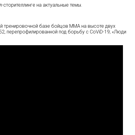
-сторителлинге на актуальные темы.
ой тренировочной базе бойцов MMA на высоте двух
52, перепрофилированной под борьбу с CoViD-19; «Люди