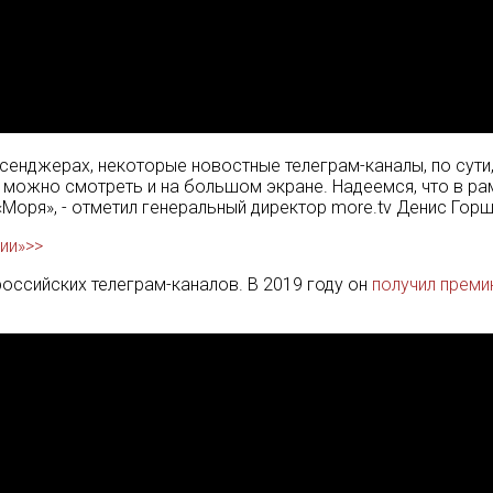
енджерах, некоторые новостные телеграм-каналы, по сути,
можно смотреть и на большом экране. Надеемся, что в ра
Моря», - отметил генеральный директор more.tv Денис Горш
ии»>>
оссийских телеграм-каналов. В 2019 году он
получил преми