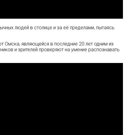
чных людей в столице и за её пределами, пытаясь
от Омска, являющейся в последние 20 лет одним из
тников и зрителей проверяют на умение распознавать