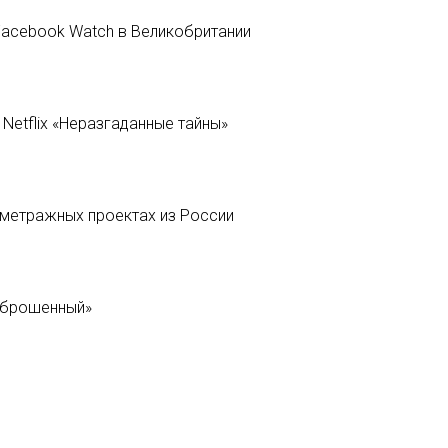
Facebook Watch в Великобритании
Netflix «Неразгаданные тайны»
ометражных проектах из России
аброшенный»
ЕЩЁ