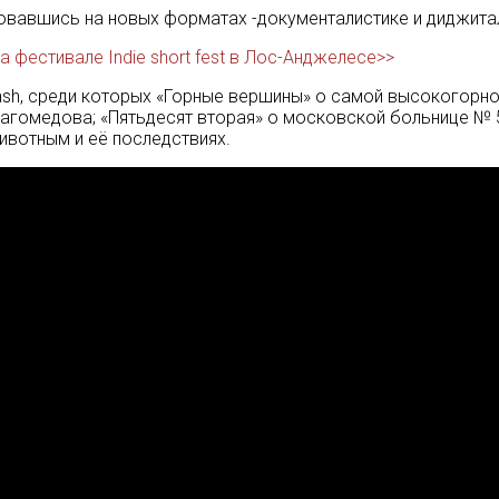
ровавшись на новых форматах -документалистике и диджитал
 фестивале Indie short fest в Лос-Анджелесе>>
ash, среди которых «Горные вершины» о самой высокогорн
агомедова; «Пятьдесят вторая» о московской больнице № 
ивотным и её последствиях.