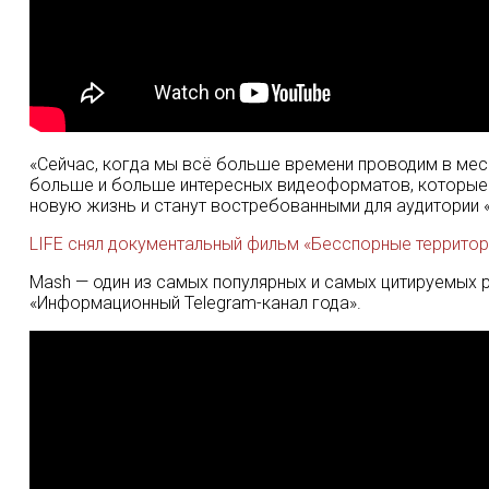
«Сейчас, когда мы всё больше времени проводим в месс
больше и больше интересных видеоформатов, которые 
новую жизнь и станут востребованными для аудитории «
LIFE снял документальный фильм «Бесспорные территор
Mash — один из самых популярных и самых цитируемых р
«Информационный Telegram-канал года».