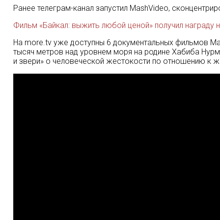
Ранее телеграм-канал запустил MashVideo, сконцентри
Фильм «Байкал: выжить любой ценой» получил награду на
На more.tv уже доступны 6 документальных фильмов M
тысяч метров над уровнем моря на родине Хабиба Нурм
и звери» о человеческой жестокости по отношению к ж