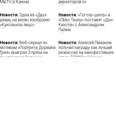
MipTV в Каннах
директоров ivi
12/04/2019
24/09/2020
Новости:
Одна из «Двух
Новости:
«Гоголь-центр» и
девиц на мели» изобразит
«Okko Театр» поставят «Дон
«Кукольное лицо»
Кихота» с Александром
Палем
24/11/2017
19/01/2020
Новости:
Веб-сериал по
Новости:
Алексей Пиманов
мотивам «Портрета Дориана
получил награду как лучший
Грея» выиграл 3 приза на
режиссер на кинофестивале
фестивале в Валенсии
стран БРИКС в Шанхае
02/07/2018
08/08/2022
Новости
О нас
Мы в соцсетях: