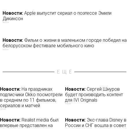
Новости:
Apple выпустит сериал о поэтессе Эмили
Дикинсон
04/06/2018
Новости:
Фильм о жизни в маленьком городе победил на
белорусском фестивале мобильного кино
02/02/2019
ЕЩЁ
Новости:
На праздниках
Новости:
Сергей Шнуров
подписчики Okko посмотрели
будет производить контент
в среднем по 11 фильмов,
для IVI Originals
сериалов и матчей
17/06/2020
14/01/2021
Новости:
Realist media был
Новости:
Экс-глава Disney в
впервые представлен на
России и СНГ вошла в совет