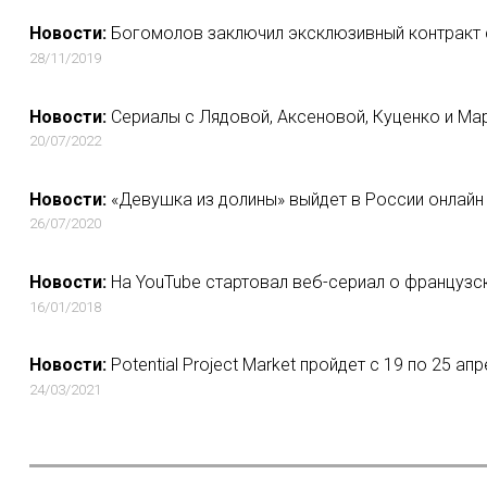
Новости:
Богомолов заключил эксклюзивный контракт со
28/11/2019
Новости:
Сериалы с Лядовой, Аксеновой, Куценко и Ма
20/07/2022
Новости:
«Девушка из долины» выйдет в России онлайн 
26/07/2020
Новости:
На YouTube стартовал веб-сериал о французс
16/01/2018
Новости:
Potential Project Market пройдет c 19 по 25 а
24/03/2021