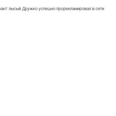
акт: лысый Дружко успешно прорекламировал в сети
ни-сериал Надежды Михалковой о киноиндустрии
олучил «Нику» за поддержку веб-сериалов
 телевидение по объему рекламы в России
Мы в соцсетях: