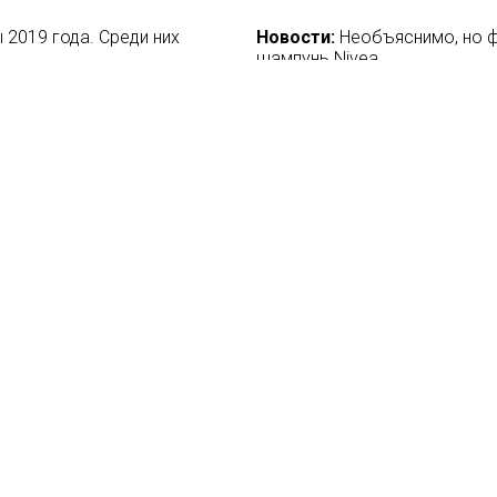
2019 года. Среди них
Новости:
Необъяснимо, но ф
шампунь Nivea
23/11/2017
 фильм о шотландском бренде
Новости:
На Okko выйдет ми
20/07/2021
Пятница» шоу
Новости:
Digital Reporter п
02/04/2018
 на работу в ivi
Новости:
Интернет опередил
22/08/2018
вости
О нас
ение
База ПРО
йфхак
WEB Сериалы
ензии
такты