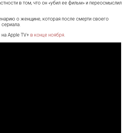
стности в том, что он «убил ее фильм» и переосмыслил
ценарию о женщине, которая после смерти своего
 сериала.
ь на Apple TV+
в конце ноября
.