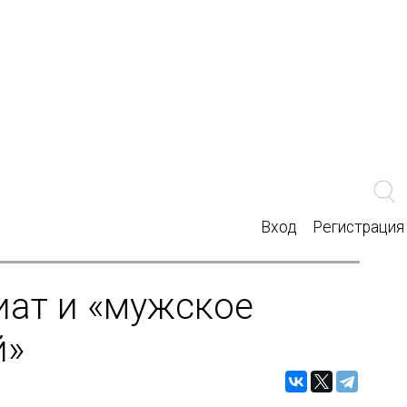
Вход
Регистрация
иат и «мужское
й»