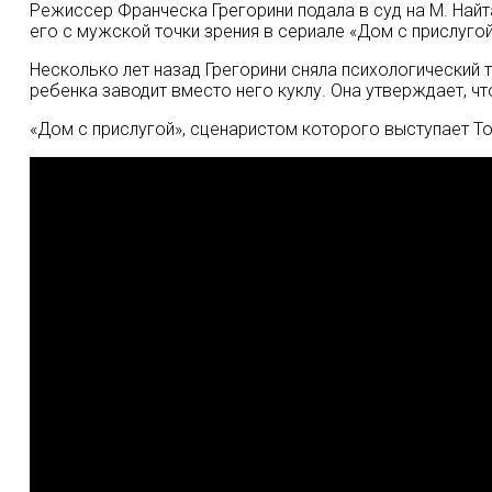
Режиссер Франческа Грегорини подала в суд на М. Найта
его с мужской точки зрения в сериале «Дом с прислуго
Несколько лет назад Грегорини сняла психологический
ребенка заводит вместо него куклу. Она утверждает, ч
«Дом с прислугой», сценаристом которого выступает Тон