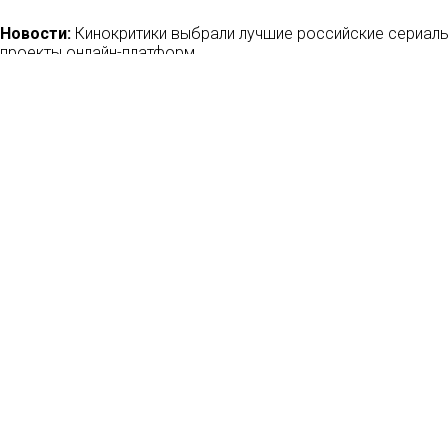
Новости:
Кинокритики выбрали лучшие российские сериалы 
проекты онлайн-платформ
24/12/2019
Новости:
С чего начинается виски: Леонид Парфенов снял
The Macallan
28/02/2019
Новости:
Сервис Amazon Prime Video купил у телеканала «
«Инстаграмщицы»
27/02/2020
Новости:
Бывший гендиректор Okko Иван Гродецкий перешел
06/05/2020
Но
Мн
Ла
Рец
Кон