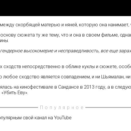
между скорбящей матерью и няней, которую она нанимает, 
в основу сюжета ту же тему, что и она в своем фильме, одн
ины.
о гендерное высокомерие и несправедливость, все еще зараж
х сходств непосредственно в облике куклы и сюжете, особ
о любое сходство является совпадением, и ни Шьямалан, ни
ась на кинофестивале в Сандансе в 2013 году, а в следующ
 «Убить Еву».
Популярное
опулярным свой канал на YouTube