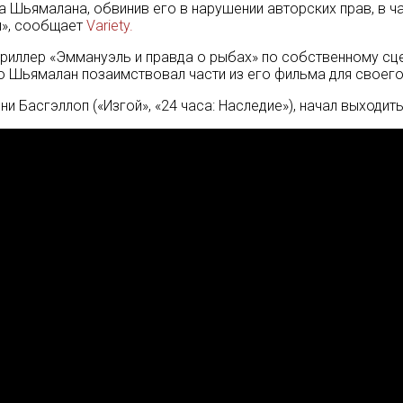
 Шьямалана, обвинив его в нарушении авторских прав, в ча
й», сообщает
Variety.
 триллер «Эммануэль и правда о рыбах» по собственному с
то Шьямалан позаимствовал части из его фильма для своего
и Басгэллоп («Изгой», «24 часа: Наследие»), начал выходит