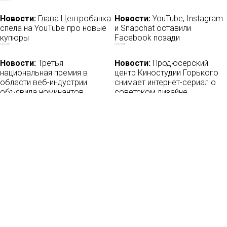
Новости:
Глава Центробанка
Новости:
YouTube, Instagram
спела на YouTube про новые
и Snapchat оставили
купюры
Facebook позади
24/12/2017
01/06/2018
Новости:
Третья
Новости:
Продюсерский
национальная премия в
центр Киностудии Горького
области веб-индустрии
снимает интернет-сериал о
объявила номинантов
советском дизайне
25/01/2021
08/07/2021
Новости
О нас
Мы в соцсетях:
Мнение
База ПРО
Лайфхак
WEB Сериалы
Рецензии