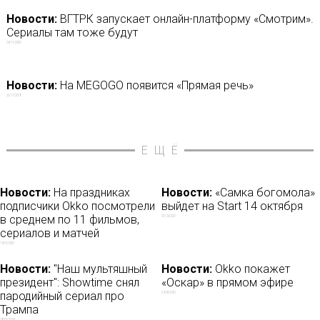
Новости:
ВГТРК запускает онлайн-платформу «Смотрим».
Сериалы там тоже будут
04/11/2020
Новости:
На MEGOGO появится «Прямая речь»
22/11/2018
ЕЩЁ
Новости:
На праздниках
Новости:
«Самка богомола»
подписчики Okko посмотрели
выйдет на Start 14 октября
в среднем по 11 фильмов,
07/09/2021
сериалов и матчей
14/01/2021
Новости:
"Наш мультяшный
Новости:
Okko покажет
президент": Showtime снял
«Оскар» в прямом эфире
пародийный сериал про
29/03/2021
Трампа
28/01/2018