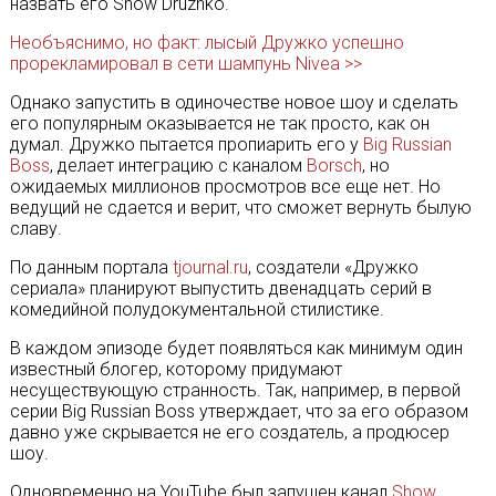
назвать его Show Druzhko.
Необъяснимо, но факт: лысый Дружко успешно
прорекламировал в сети шампунь Nivea >>
Однако запустить в одиночестве новое шоу и сделать
его популярным оказывается не так просто, как он
думал. Дружко пытается пропиарить его у
Big Russian
Boss
, делает интеграцию с каналом
Borsch
, но
ожидаемых миллионов просмотров все еще нет. Но
ведущий не сдается и верит, что сможет вернуть былую
славу.
По данным портала
tjournal.ru
, создатели «Дружко
сериала» планируют выпустить двенадцать серий в
комедийной полудокументальной стилистике.
В каждом эпизоде будет появляться как минимум один
известный блогер, которому придумают
несуществующую странность. Так, например, в первой
серии Big Russian Boss утверждает, что за его образом
давно уже скрывается не его создатель, а продюсер
шоу.
Одновременно на YouTube был запущен канал
Show