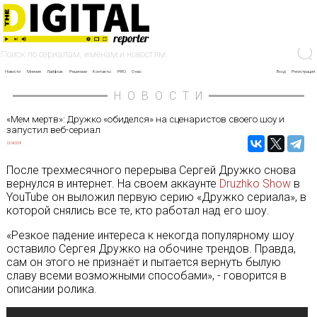
Новости
Мнение
Лайфхак
Рецензии
Контакты
PRO
О нас
Вход
Регистрация
НОВОСТИ
«Мем мертв»: Дружко «обиделся» на сценаристов своего шоу и
запустил веб-сериал
10/04/2018
После трехмесячного перерыва Сергей Дружко снова
вернулся в интернет. На своем аккаунте
Druzhko Show
в
YouTube он выложил первую серию «Дружко сериала», в
которой снялись все те, кто работал над его шоу.
«Резкое падение интереса к некогда популярному шоу
оставило Сергея Дружко на обочине трендов. Правда,
сам он этого не признаёт и пытается вернуть былую
славу всеми возможными способами», - говорится в
описании ролика.