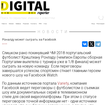
Новости
Мнение
Лайфхак
Рецензии
Контакты
PRO
О нас
Вход
Регистрация
НОВОСТИ
Роналду может сыграть за Facebook
06/07/2018
Cлишком рано покинувший ЧМ-2018 португальский
футболист Криштиану Ронладу (чемпион Европы сборная
Португалии вылетела с турнира уже в 1/8 финала) может
сыграть за новую команду. Если переговоры
завершатся успехом, спортсмен стнает главным героем
нового шоу на Facebook Watch.
По данным источников портала
Variety
, компания
Facebook ведет переговоры с футболистом о съемках
шоу или документальных серий в телевизионном
стиле для своей видеоплатформы. При этом о статусе
переговоров точной информации нет - одни источники