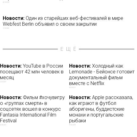
26/10/2018
Новости:
Один из старейших веб-фестивалей в мире
Webfest Berlin объявил о своем закрытии
17/07/2020
ЕЩЁ
Новости:
YouTube в России
Новости:
Холодный как
посещают 42 млн человек в
Lemonade - Бейонсе готовит
месяц
документальный фильм
вместе с Netflix
29/10/2017
05/04/2019
Новости:
Фильм #хочувигру
Новости:
Apple рассказала,
о «группах смерти» в
как играют в футбол
соцсетях вошел в конкурс
аборигены, буддистские
Fantasia International Film
монахи и португальские
Festival
рыбаки
23/06/2021
07/07/2018