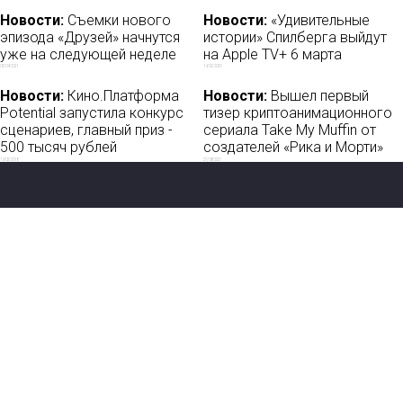
Новости:
Съемки нового
Новости:
«Удивительные
эпизода «Друзей» начнутся
истории» Спилберга выйдут
уже на следующей неделе
на Apple TV+ 6 марта
03/04/2021
19/02/2020
Новости:
Кино.Платформа
Новости:
Вышел первый
Potential запустила конкурс
тизер криптоанимационного
сценариев, главный приз -
сериала Take My Muffin от
500 тысяч рублей
создателей «Рика и Морти»
19/02/2018
27/08/2021
Новости
О нас
Мы в соцсетях:
Мнение
База ПРО
Лайфхак
WEB Сериалы
Рецензии
Контакты