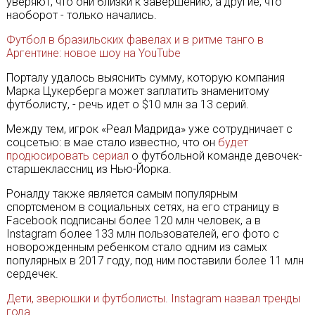
уверяют, что они близки к завершению, а другие, что
наоборот - только начались.
Футбол в бразильских фавелах и в ритме танго в
Аргентине: новое шоу на YouTube
Порталу удалось выяснить сумму, которую компания
Марка Цукерберга может заплатить знаменитому
футболисту, - речь идет о $10 млн за 13 серий.
Между тем, игрок «Реал Мадрида» уже сотрудничает с
соцсетью: в мае стало известно, что он
будет
продюсировать сериал
о футбольной команде девочек-
старшеклассниц из Нью-Йорка.
Роналду также является самым популярным
спортсменом в социальных сетях, на его страницу в
Facebook подписаны более 120 млн человек, а в
Instagram более 133 млн пользователей, его фото с
новорожденным ребенком стало одним из самых
популярных в 2017 году, под ним поставили более 11 млн
сердечек.
Дети, зверюшки и футболисты. Instagram назвал тренды
года