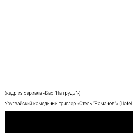
(кадр из сериала «Бар “На грудь”»)
Уругвайский комединый триллер «Отель “Романов”» (Hotel