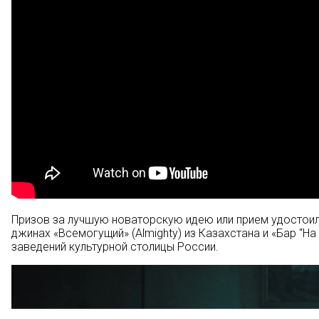
Призов за лучшую новаторскую идею или прием удостоили
джинах «Всемогущий» (Almighty) из Казахстана и «Бар “На гр
заведений культурной столицы России.