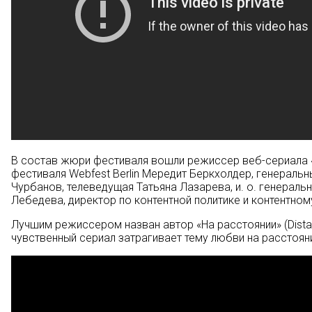
В состав жюри фестиваля вошли режиссер веб-сериала «Ж
фестиваля Webfest Berlin Мередит Беркхолдер, генераль
Чурбанов, телеведущая Татьяна Лазарева, и. о. генерал
Лебедева, директор по контентной политике и контентном
Лучшим режиссером назван автор «На расстоянии» (Dista
чувственный сериал затрагивает тему любви на расстоян