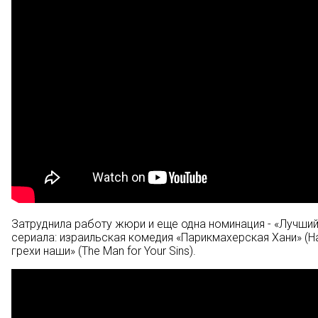
Затруднила работу жюри и еще одна номинация - «Лучший
сериала: израильская комедия «Парикмахерская Хани» (Han
грехи наши» (The Man for Your Sins).