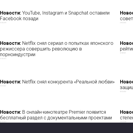
Новости:
YouTube, Instagram и Snapchat оставили
Ново
Facebook позади
совет
01/06/2018
24/09/2020
Новости:
Netflix снял сериал о попытках японского
Ново
режиссера совершить революцию в
рейти
порноиндустрии
25/08/2021
27/06/2019
Новости:
Netflix снял конкурента «Реальной любви»
Ново
защищ
10/10/2021
03/09/2020
Новости:
В онлайн-кинотеатре Premier появится
Ново
бесплатный раздел с документальными проектами
степе
25/10/2019
29/09/2018