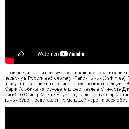
Свой специальный приз «На фестивальное продвижение веб
первому в России веб-сериалу «Район тьмы» (Dark Area).
присутствовавшие на фестивале руководитель секции ве
Мария Альбиньяна, основатель фестивале в Миннсоте Дж
Бильбао Оливер Мейд и Роуз Оф Доллс, а также представи
тьмы» будет представлен по меньшей мере на всех обоз