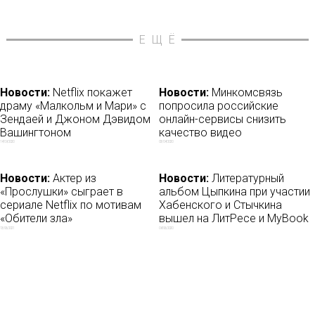
ЕЩЁ
Новости:
Netflix покажет
Новости:
Минкомсвязь
драму «Малкольм и Мари» с
попросила российские
Зендаей и Джоном Дэвидом
онлайн-сервисы снизить
Вашингтоном
качество видео
14/09/2020
03/04/2020
Новости:
Актер из
Новости:
Литературный
«Прослушки» сыграет в
альбом Цыпкина при участии
сериале Netflix по мотивам
Хабенского и Стычкина
«Обители зла»
вышел на ЛитРесе и MyBook
13/06/2021
04/06/2020
Новости:
YouTube поддержит
Новости:
Бондарчук снимет
комедию про Tinder-свидания
для more.tv сериал о
последнем в России
24/10/2017