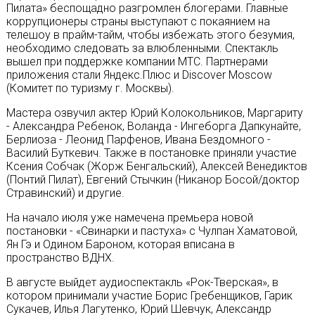
Пилата» беспощадно разгромлен блогерами. Главные
коррупционеры страны выступают с покаянием на
телешоу в прайм-тайм, чтобы избежать этого безумия,
необходимо следовать за влюбленными. Спектакль
вышел при поддержке компании МТС. Партнерами
приложения стали Яндекс.Плюс и Discover Moscow
(Комитет по туризму г. Москвы).
Мастера озвучил актер Юрий Колокольников, Маргариту
- Александра Ребенок, Воланда - Ингеборга Дапкунайте,
Берлиоза - Леонид Парфенов, Ивана Бездомного -
Василий Буткевич. Также в постановке приняли участие
Ксения Собчак (Жорж Бенгальский), Алексей Венедиктов
(Понтий Пилат), Евгений Стычкин (Никанор Босой/доктор
Стравинский) и другие.
На начало июля уже намечена премьера новой
постановки - «Свинарки и пастуха» с Чулпан Хаматовой,
Ян Гэ и Одином Бароном, которая вписана в
пространство ВДНХ.
В августе выйдет аудиоспектакль «Рок-Тверская», в
котором принимали участие Борис Гребенщиков, Гарик
Сукачев, Илья Лагутенко, Юрий Шевчук, Александр