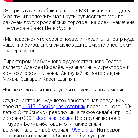
Зыгарь также сообщил о планах МХТ выйти за пределы
Москвы и проложить маршруты аудиоспектаклей по
районам других российских городов - на осень намечена
премьера в Санкт-Петербурге.
«Мы надеемся что сервис позволит «ходить» в театр куда
чаще, и в буквальном смысле ходить вместе с театром», -
подчеркнул он.
Директором Мобильного Художественного Театра
является Алексей Киселёв, музыкальным директором и
композитором — Леонид Андрулайтис, авторы идеи -
Михаил Зыгарь и Карен Шаинян.
Новые спектакли планируется выпускать раз в месяц.
Студия «История Будущего» работала над созданием
проекта
«1917. Свободная история»
, посвященного 100-
летию Октябрьской революции, а также онлайн-игры об
истории СССР
«Карта истории»
. В сотрудничестве с
Тимуром Бекмамбетовым они также сняли
документальный веб-сериал
1968.Digital
. На первой
российской премии в области веб-индустрии,