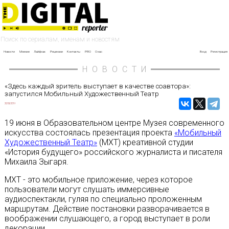
Новости
Мнение
Лайфхак
Рецензии
Контакты
PRO
О нас
Вход
Регистрация
НОВОСТИ
«Здесь каждый зритель выступает в качестве соавтора»:
запустился Мобильный Художественный Театр
20/06/2019
19 июня в Образовательном центре Музея современного
искусства состоялась презентация проекта
«Мобильный
Художественный Театр»
(МХТ) креативной студии
«История будущего» российского журналиста и писателя
Михаила Зыгаря.
МХТ - это мобильное приложение, через которое
пользователи могут слушать иммерсивные
аудиоспектакли, гуляя по специально проложенным
маршрутам. Действие постановки разворачивается в
воображении слушающего, а город выступает в роли
декорации.