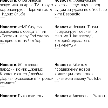
Новости:
Опра Уинфри
Новости:
Французские
запустила на Apple TV+ шоу о
хакеры предстанут перед
коронавирусе. Первый гость
судом за удаление с YouTube
- Идрис Эльба
хита Despacito
22/03/2020
29/05/2018
Новости:
«НМГ Студия»
Новости:
Ченнинг Татум
заключила с создателями
продюсирует сериал по
«Психа» и Happy End сделку
фильму "Шаг вперед",
на приоритетный отбор
который сделал его
знаменитым
27/09/2021
20/12/2017
Новости:
50 оттенков
Новости:
Nike для
пародии: комик Джеймс
продвижения новой
Корден и актер Джейми
коллекции кроссовок
Дорнан оказались в "игровой
привлекла звезду YouTube
комнате"
26/11/2017
08/02/2018
Новости:
Руководитель
Новости:
Александр Гудков
Disney+ возглавит TikTok
устроил кинотанцы в
Пушкинском музее
19/05/2020