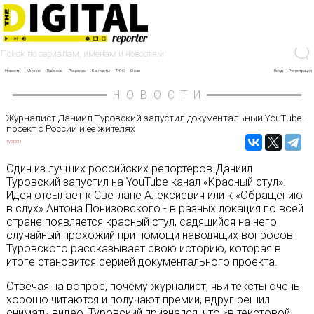
Новости
Мнение
Лайфхак
Рецензии
Контакты
PRO
О нас
Вход
Регистрация
НОВОСТИ
Журналист Даниил Туровский запустил документальный YouTube-
проект о России и ее жителях
16/09/2019
Один из лучших российских репортеров Даниил
Туровский запустил на YouTube канал «Красный стул».
Идея отсылает к Светлане Алексиевич или к «Обращению
в слух» Антона Понизовского - в разных локация по всей
стране появляется красный стул, садящийся на него
случайный прохожий при помощи наводящих вопросов
Туровского рассказывает свою историю, которая в
итоге становится серией документального проекта.
Отвечая на вопрос, почему журналист, чьи тексты очень
хорошо читаются и получают премии, вдруг решил
снимать видео, Туровский признался, что «в текстовой