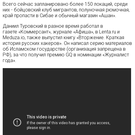
Всего сейчас запланировано более 150 локаций, среди
них - бойцовский клуб мигрантов, полуночная рюмочная,
край пропасти в Сибае и обычный магазин «Ашан».
Даниил Туровский в разное время работал в
газете «Коммерсант», журнале «Афиша», в Lenta.ru и
Meduza.io, также выпустил книгу «Вторжение. Краткая
история русских хакеров». Он написал серию материалов
об Исламском государстве (организация запрещена в
РФ), за что получил премию GQ в номинации «Журналист
года».