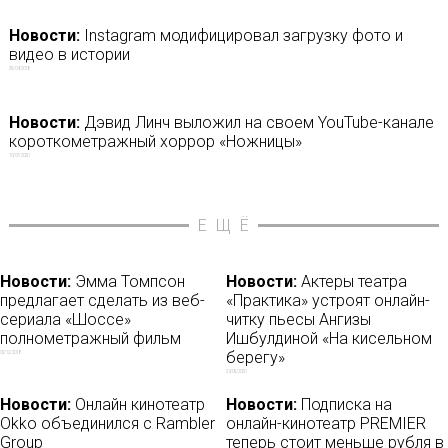
Новости:
Instagram модифицировал загрузку фото и
видео в истории
25/04/2018
Новости:
Дэвид Линч выложил на своем YouTube-канале
короткометражный хоррор «Ножницы»
10/07/2020
ЕЩЁ
Новости:
Эмма Томпсон
Новости:
Актеры театра
предлагает сделать из веб-
«Практика» устроят онлайн-
сериала «Шоссе»
читку пьесы Ангизы
полнометражный фильм
Ишбулдиной «На кисельном
берегу»
02/12/2018
29/05/2020
Новости:
Онлайн кинотеатр
Новости:
Подписка на
Okko объединился с Rambler
онлайн-кинотеатр PREMIER
Group
теперь стоит меньше рубля в