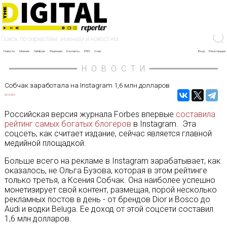
Новости
Мнение
Лайфхак
Рецензии
Контакты
PRO
О нас
Вход
Регистрация
НОВОСТИ
Собчак заработала на Instagram 1,6 млн долларов
20/11/2019
Российская версия журнала Forbes впервые
составила
рейтинг самых богатых блогеров
в Instagram. Эта
соцсеть, как считает издание, сейчас является главной
медийной площадкой.
Больше всего на рекламе в Instagram зарабатывает, как
оказалось, не Ольга Бузова, которая в этом рейтинге
только третья, а Ксения Собчак. Она наиболее успешно
монетизирует свой контент, размещая, порой несколько
рекламных постов в день - от брендов Dior и Bosco до
Audi и водки Beluga. Ее доход от этой соцсети составил
1,6 млн долларов.