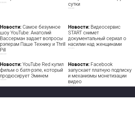
сутки
31/03/2018
03/02/2020
Новости:
Самое безумное
Новости:
Видеосервис
шоу YouTube: Анатолий
START снимет
Вассерман задает вопросы
документальный сериал о
рэперам Паше Технику и Thrill
насилии над женщинами
Pill
07/11/2019
28/07/2018
Новости:
YouTube Red купил
Новости:
Facebook
фильм о батл-рэпе, который
запускает платную подписку
продюсирует Эминем
и механизмы монетизации
видео
19/01/2018
22/03/2018