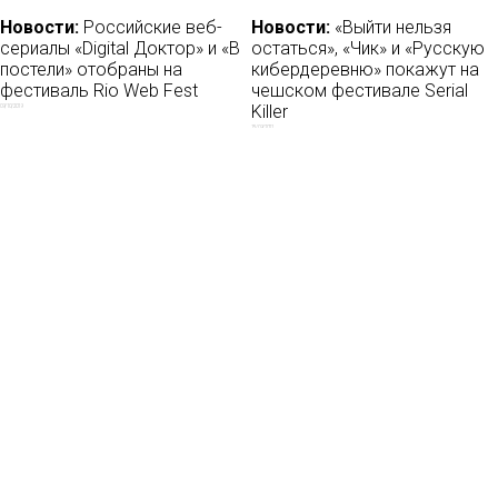
Новости:
Российские веб-
Новости:
«Выйти нельзя
сериалы «Digital Доктор» и «В
остаться», «Чик» и «Русскую
постели» отобраны на
кибердеревню» покажут на
фестиваль Rio Web Fest
чешском фестивале Serial
Killer
09/10/2019
15/09/2021
Новости
О нас
Мы в соцсетях:
Мнение
База ПРО
Лайфхак
WEB Сериалы
Рецензии
Контакты