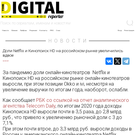
Новости
Мнение
Лайфхак
Рецензии
Контакты
PRO
О нас
Вход
Регистрация
НОВОСТИ
Доли Netflix и Кинопоиск HD на российском рынке увеличились
вдвое
06/03/2021
За пандемию доли онлайн-кинотеатров Netflix и
Кинопоиск HD на российском рынке онлайн-кинотеатров
выросли, при этом позиции Okko и ivi, несмотря на
увеличение выручки по итогам года, наоборот, ослабли.
Как сообщает
РБК со ссылкой на отчет аналитического
агентства Telecom Daily
, по итогам 2020 года доходы
Кинопоиска HD выросли почти в 3,5 раза, до 2,8 млрд
руб., что привело к увеличению рыночной доли с 3 до
7,1%.
При этом почти втрое, до 3,3 млрд руб. выросли доходы в
России у американского онлайн-кинотеатра Netflix,