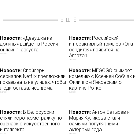
ЕЩЁ
Новости:
«Девушка из
Новости:
Российский
долины» выйдет в России
интерактивный триллер «Она
онлайн 1 августа
сердится» появится на
Amazon
26/07/2020
04/12/2019
Новости:
Спойлеры
Новости:
MEGOGO снимает
сериалов Netflix предложили
комедию с Ксенией Собчак и
показывать на улицах, чтобы
Филиппом Янковским о
люди оставались дома
картине Ротко
27/03/2020
22/10/2019
Новости:
В Белоруссии
Новости:
Антон Батырев и
сняли короткометражку по
Мария Куликова стали
сценарию искусственного
самыми популярными
интеллекта
актерами года
28/11/2017
14/12/2020